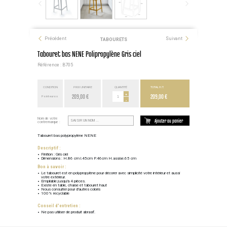
Précédent
Suivant
TABOURETS
Tabouret bas NENE Polipropylène Gris ciel
Référence : B705
CONDITION
PRIX UNITAIRE
QUANTITÉ
TOTAL H.T.
209,00 €
+
209,00 €
Point euros
-
Nom de votre
Ajouter au panier
contremarque :
Tabouret bas polypropylène NENE
Descriptif :
Finition : Gris ciel
Dimensions : H.86 cm l.45cm P.46cm H.assise.65 cm
Bon à savoir :
Le tabouret est en polypropylène pour décorer avec simplicité votre intérieur et aussi
votre extérieur.
Empilable jusqu'à 4 pièces.
Existe en table, chaise et tabouret haut
Nous consulter pour d'autres coloris
100% recyclable
Conseil d'entretien :
Ne pas utiliser de produit abrasif.