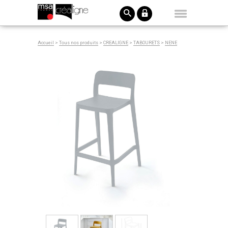
Accueil
>
Tous nos produits
>
CREALIGNE
>
TABOURETS
>
NENE