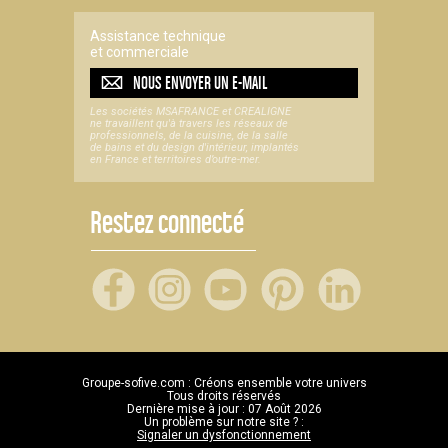
Assistance technique
et commerciale
NOUS ENVOYER UN
E-MAIL
Les sociétés MSAFRANCE et CREALIGNE
ne travaillent qu'à travers les réseaux de
professionnels, de la cuisine, de la salle
de bains et du design d'intérieur, implantés
en France et territoires d’outre-mer.
Restez connecté
Groupe-sofive.com : Créons ensemble votre univers
Tous droits réservés
Dernière mise à jour : 07 Août 2026
Un problème sur notre site ? :
Signaler un dysfonctionnement