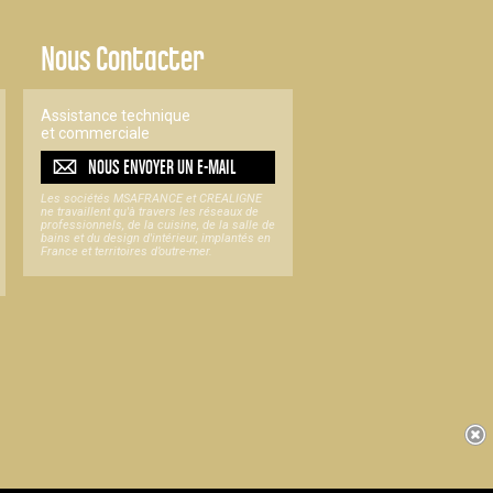
Nous Contacter
Assistance technique
et commerciale
NOUS ENVOYER UN
E-MAIL
Les sociétés MSAFRANCE et CREALIGNE
ne travaillent qu'à travers les réseaux de
professionnels, de la cuisine, de la salle de
bains et du design d'intérieur, implantés en
France et territoires d’outre-mer.