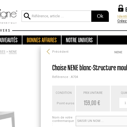
Ok
Ident
Créez
OUVEAUTÉS
BONNES AFFAIRES
NOTRE UNIVERS
SES
>
NENE
Précédent
NENE
Chaise NENE blanc-Structure moul
Référence : A704
CONDITION
PRIX UNITAIRE
QUA
159,00 €
Point euros
Nom de votre
contremarque
: