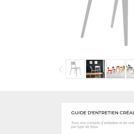
GUIDE D'ENTRETIEN CRÉA
Tous nos conseils d’entretien et
de net
par type de tissu