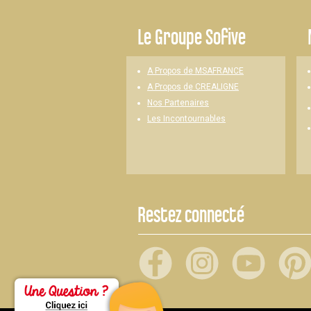
-
Le
Groupe Sofive
A Propos de MSAFRANCE
A Propos de CREALIGNE
Nos Partenaires
Les Incontournables
Restez connecté