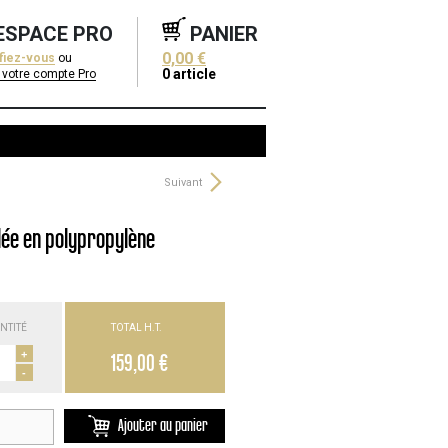
ESPACE PRO
PANIER
0,00 €
ifiez-vous
ou
0
article
 votre compte Pro
Suivant
ée en polypropylène
NTITÉ
TOTAL H.T.
+
159,00 €
-
Ajouter au panier