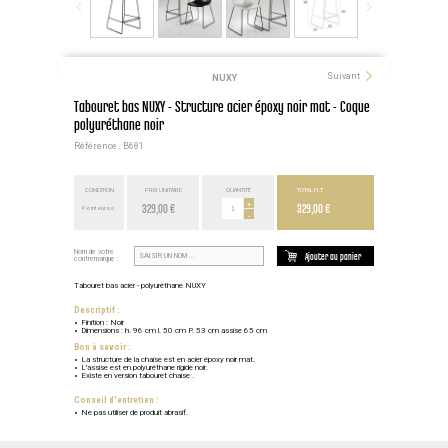
Suivant
NUXY
Tabouret bas NUXY - Structure acier époxy noir mat - Coque
polyuréthane noir
Référence : B681
CONDITION
PRIX UNITAIRE
QUANTITÉ
TOTAL H.T.
329,00 €
+
329,00 €
Point euros
-
Nom de votre
Ajouter au panier
contremarque :
Tabouret bas acier - polyuréthane NUXY
Descriptif :
Finition : Noir
Dimensions : h. 96 cm l. 50 cm P. 53 cm assise 65 cm
Bon à savoir :
La structure de la chaise est en acier époxy noir mat.
L'assise est en polyuréthane rigide noir.
Existe en version tabouret chaise .
Conseil d'entretien :
Ne pas utiliser de produit abrasif.