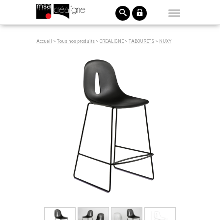
Accueil
>
Tous nos produits
>
CREALIGNE
>
TABOURETS
>
NUXY