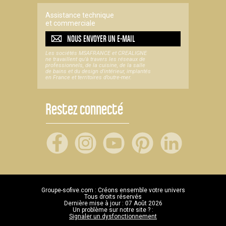
Assistance technique
et commerciale
NOUS ENVOYER UN
E-MAIL
Les sociétés MSAFRANCE et CREALIGNE
ne travaillent qu'à travers les réseaux de
professionnels, de la cuisine, de la salle
de bains et du design d'intérieur, implantés
en France et territoires d’outre-mer.
Restez connecté
Groupe-sofive.com : Créons ensemble votre univers
Tous droits réservés
Dernière mise à jour : 07 Août 2026
Un problème sur notre site ? :
Signaler un dysfonctionnement