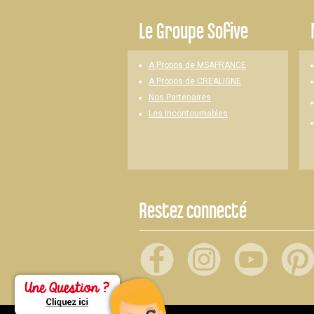
Le
Groupe Sofive
A Propos de MSAFRANCE
A Propos de CREALIGNE
Nos Partenaires
Les Incontournables
Restez connecté