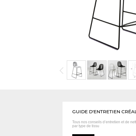
GUIDE D'ENTRETIEN CRÉA
Tous nos conseils d’entretien et
de net
par type de tissu