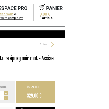
ESPACE PRO
PANIER
0,00 €
ifiez-vous
ou
0
article
 votre compte Pro
Suivant
ure époxy noir mat - Assise
NTITÉ
TOTAL H.T.
+
329,00 €
-