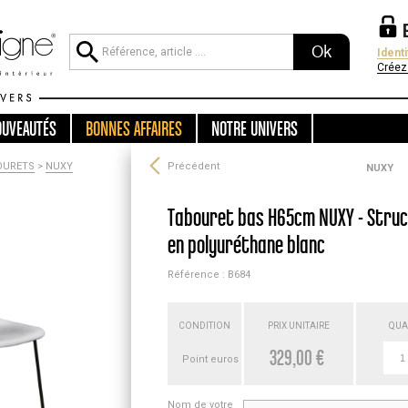
Ok
Ident
Créez
OUVEAUTÉS
BONNES AFFAIRES
NOTRE UNIVERS
OURETS
>
NUXY
Précédent
NUXY
Tabouret bas H65cm NUXY - Struct
en polyuréthane blanc
Référence : B684
CONDITION
PRIX UNITAIRE
QUA
329,00 €
Point euros
Nom de votre