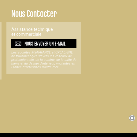
Nous Contacter
Assistance technique
et commerciale
NOUS ENVOYER UN
E-MAIL
Les sociétés MSAFRANCE et CREALIGNE
ne travaillent qu'à travers les réseaux de
professionnels, de la cuisine, de la salle de
bains et du design d'intérieur, implantés en
France et territoires d’outre-mer.