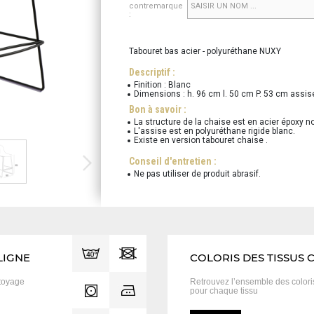
contremarque
:
Tabouret bas acier - polyuréthane NUXY
Descriptif :
Finition : Blanc
Dimensions : h. 96 cm l. 50 cm P. 53 cm assi
Bon à savoir :
La structure de la chaise est en acier époxy no
L'assise est en polyuréthane rigide blanc.
Existe en version tabouret chaise .
Conseil d'entretien :
Ne pas utiliser de produit abrasif.
LIGNE
COLORIS DES TISSUS 
toyage
Retrouvez l’ensemble des color
pour chaque tissu