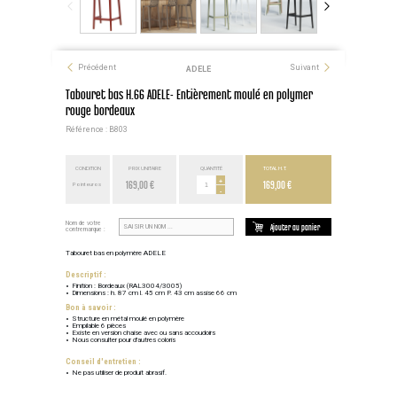
Précédent
Suivant
ADELE
Tabouret bas H.66 ADELE- Entièrement moulé en polymer
rouge bordeaux
Référence : B803
CONDITION
PRIX UNITAIRE
QUANTITÉ
TOTAL H.T.
169,00 €
+
169,00 €
Point euros
-
Nom de votre
Ajouter au panier
contremarque :
Tabouret bas en polymère ADELE
Descriptif :
Finition : Bordeaux (RAL3004/3005)
Dimensions : h. 87 cm l. 45 cm P. 43 cm assise 66 cm
Bon à savoir :
Structure en métal moulé en polymère
Empilable 6 pièces
Existe en version chaise avec ou sans accoudoirs
Nous consulter pour d'autres coloris
Conseil d'entretien :
Ne pas utiliser de produit abrasif.