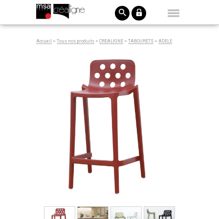
Accueil
>
Tous nos produits
>
CREALIGNE
>
TABOURETS
>
ADELE