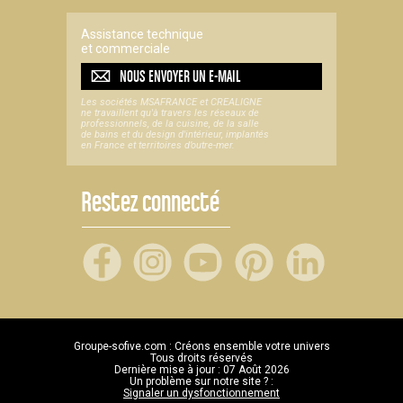
Assistance technique
et commerciale
NOUS ENVOYER UN
E-MAIL
Les sociétés MSAFRANCE et CREALIGNE
ne travaillent qu'à travers les réseaux de
professionnels, de la cuisine, de la salle
de bains et du design d'intérieur, implantés
en France et territoires d’outre-mer.
Restez connecté
Groupe-sofive.com : Créons ensemble votre univers
Tous droits réservés
Dernière mise à jour : 07 Août 2026
Un problème sur notre site ? :
Signaler un dysfonctionnement