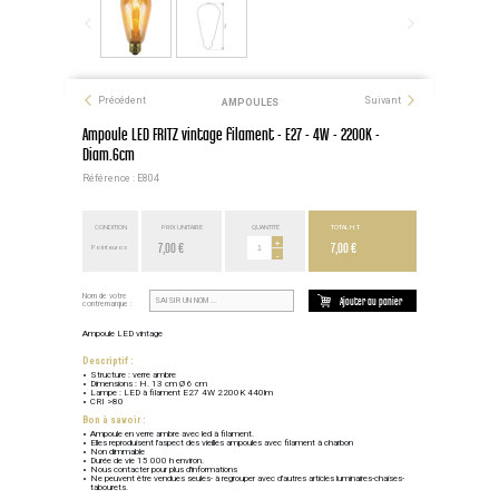
Précédent
Suivant
AMPOULES
Ampoule LED FRITZ vintage filament - E27 - 4W - 2200K -
Diam.6cm
Référence : E804
CONDITION
PRIX UNITAIRE
QUANTITÉ
TOTAL H.T.
7,00 €
+
7,00 €
Point euros
-
Nom de votre
Ajouter au panier
contremarque :
Ampoule LED vintage
Descriptif :
Structure : verre ambre
Dimensions : H. 13 cm Ø 6 cm
Lampe : LED à filament E27 4W 2200K 440lm
CRI >80
Bon à savoir :
Ampoule en verre ambre avec led à filament.
Elles reproduisent l'aspect des vieilles ampoules avec filament à charbon
Non dimmable
Durée de vie 15 000 h environ.
Nous contacter pour plus d'informations
Ne peuvent être vendues seules- à regrouper avec d'autres articles luminaires-chaises-
tabourets.