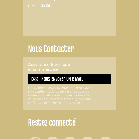
Plan du Site
Nous Contacter
Assistance technique
et commerciale
NOUS ENVOYER UN
E-MAIL
Les sociétés MSAFRANCE et CREALIGNE
ne travaillent qu'à travers les réseaux de
professionnels, de la cuisine, de la salle
de bains et du design d'intérieur, implantés
en France et territoires d’outre-mer.
Restez connecté