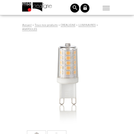
Accueil
>
Tous nos produits
>
CREALIGNE
>
LUMINAIRES
>
AMPOULES