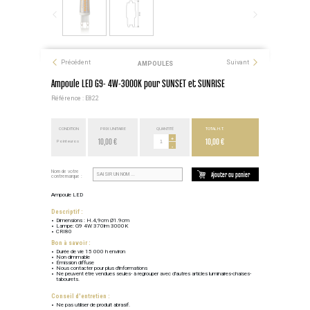
Précédent
Suivant
AMPOULES
Ampoule LED G9- 4W-3000K pour SUNSET et SUNRISE
Référence : E822
CONDITION
PRIX UNITAIRE
QUANTITÉ
TOTAL H.T.
10,00 €
+
10,00 €
Point euros
-
Nom de votre
Ajouter au panier
contremarque :
Ampoule LED
Descriptif :
Dimensions : H.4,9cm Ø1.9cm
Lampe: G9 4W 370lm 3000K
CRI80
Bon à savoir :
Durée de vie 15 000 h environ
Non dimmable
Émission diffuse
Nous contacter pour plus d'informations
Ne peuvent être vendues seules- à regrouper avec d'autres articles luminaires-chaises-
tabourets.
Conseil d'entretien :
Ne pas utiliser de produit abrasif.