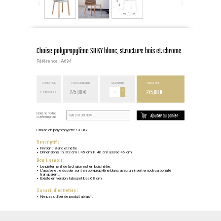
Chaise polypropylène SILKY blanc, structure bois et chrome
Référence : A694
CONDITION
PRIX UNITAIRE
QUANTITÉ
TOTAL H.T.
275,00 €
+
275,00 €
Point euros
-
Nom de votre
Ajouter au panier
contremarque :
Chaise en polypropylène SILKY
Descriptif :
Finition : Blanc et hêtre
Dimensions : h. 82 cm l. 45 cm P. 46 cm assise 46 cm
Bon à savoir :
Le piétement de la chaise est en bois hêtre.
L'assise et le dossier sont en polypropylène blanc avec un insert en polycarbonate
transparent.
Existe en version tabouret bas 68 cm
Conseil d'entretien :
Ne pas utiliser de produit abrasif.