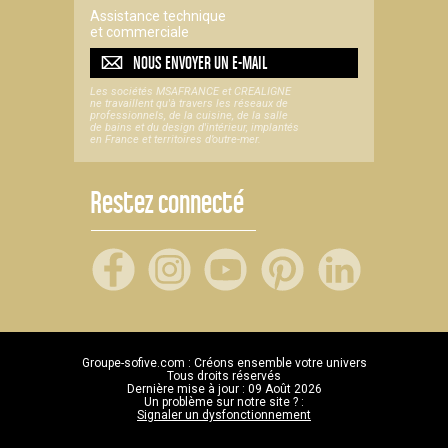
Assistance technique
et commerciale
NOUS ENVOYER UN
E-MAIL
Les sociétés MSAFRANCE et CREALIGNE
ne travaillent qu'à travers les réseaux de
professionnels, de la cuisine, de la salle
de bains et du design d'intérieur, implantés
en France et territoires d’outre-mer.
Restez connecté
Groupe-sofive.com : Créons ensemble votre univers
Tous droits réservés
Dernière mise à jour : 09 Août 2026
Un problème sur notre site ? :
Signaler un dysfonctionnement