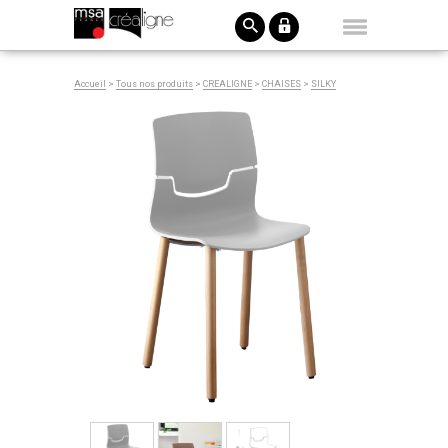
Accueil
>
Tous nos produits
>
CREALIGNE
>
CHAISES
>
SILKY