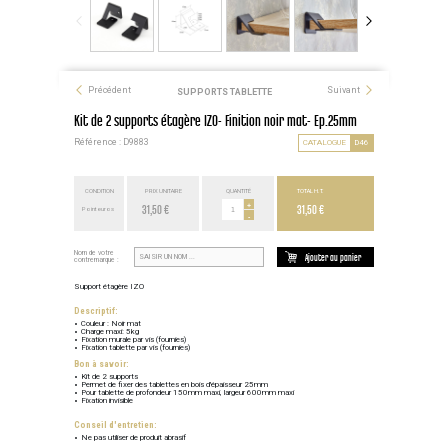
Précédent
Suivant
SUPPORTS TABLETTE
Kit de 2 supports étagère IZO- Finition noir mat- Ep.25mm
Référence : D9883
CATALOGUE
D46
CONDITION
PRIX UNITAIRE
QUANTITÉ
TOTAL H.T.
31,50 €
+
31,50 €
Point euros
-
Nom de votre
Ajouter au panier
contremarque :
Support étagère IZO
Descriptif:
Couleur : Noir mat
Charge maxi: 5kg
Fixation murale par vis (fournies)
Fixation tablette par vis (fournies)
Bon à savoir:
Kit de 2 supports
Permet de fixer des tablettes en bois d'épaisseur 25mm
Pour tablette de profondeur 150mm maxi, largeur 600mm maxi
Fixation invisible
Conseil d'entretien:
Ne pas utiliser de produit abrasif