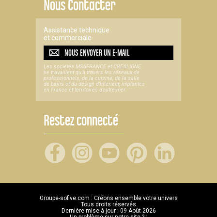
Nous Contacter
Assistance technique
et commerciale
NOUS ENVOYER UN
E-MAIL
Les sociétés MSAFRANCE et CREALIGNE
ne travaillent qu'à travers les réseaux de
professionnels, de la cuisine, de la salle
de bains et du design d'intérieur, implantés
en France et territoires d’outre-mer.
Restez connecté
Groupe-sofive.com : Créons ensemble votre univers
Tous droits réservés
Dernière mise à jour : 09 Août 2026