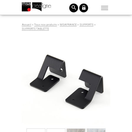
Accueil
>
Tous nos produits
>
MSAFRANCE
>
SUPPORTS
>
SUPPORTS TABLETTE