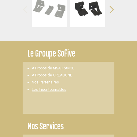
Le
Groupe Sofive
A Propos de MSAFRANCE
A Propos de CREALIGNE
Nos Partenaires
Les Incontournables
Nos Services