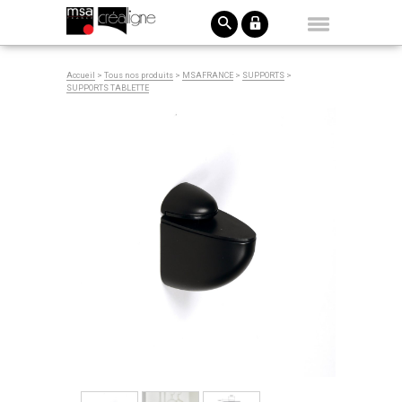
Accueil
>
Tous nos produits
>
MSAFRANCE
>
SUPPORTS
>
SUPPORTS TABLETTE