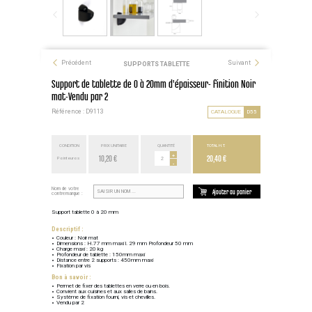
Précédent
Suivant
SUPPORTS TABLETTE
Support de tablette de 0 à 20mm d'épaisseur- finition Noir
mat-Vendu par 2
Référence : D9113
CATALOGUE
D55
CONDITION
PRIX UNITAIRE
QUANTITÉ
TOTAL H.T.
10,20 €
+
20,40 €
Point euros
-
Nom de votre
Ajouter au panier
contremarque :
Support tablette 0 à 20 mm
Descriptif :
Couleur : Noir mat
Dimensions : H.77 mm maxi l. 29 mm Profondeur 50 mm
Charge maxi : 20 kg
Profondeur de tablette : 150mm maxi
Distance entre 2 supports : 450mm maxi
Fixation par vis
Bon à savoir :
Permet de fixer des tablettes en verre ou en bois.
Convient aux cuisines et aux salles de bains.
Système de fixation fourni, vis et chevilles.
Vendu par 2