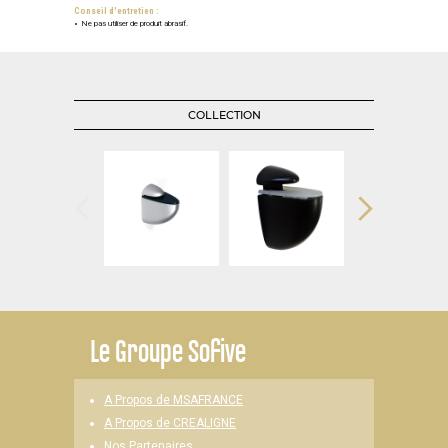
Conseil d'entretien :
Ne pas utiliser de produit abrasif.
COLLECTION
Le
Groupe Sofive
A Propos de MSAFRANCE
A Propos de CREALIGNE
Nos Partenaires