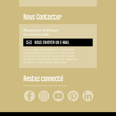
Nous Contacter
Assistance technique
et commerciale
NOUS ENVOYER UN
E-MAIL
Les sociétés MSAFRANCE et CREALIGNE
ne travaillent qu'à travers les réseaux de
professionnels, de la cuisine, de la salle
de bains et du design d'intérieur, implantés
en France et territoires d’outre-mer.
Restez connecté