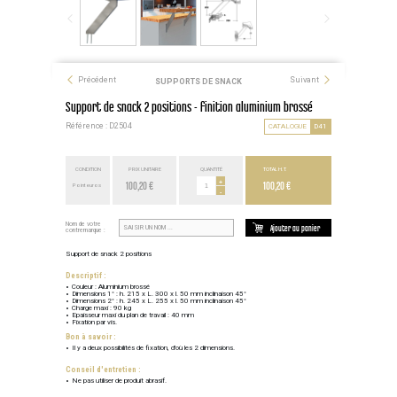
Précédent
Suivant
SUPPORTS DE SNACK
Support de snack 2 positions - finition aluminium brossé
Référence : D2504
CATALOGUE
D41
CONDITION
PRIX UNITAIRE
QUANTITÉ
TOTAL H.T.
100,20 €
+
100,20 €
Point euros
-
Nom de votre
Ajouter au panier
contremarque :
Support de snack 2 positions
Descriptif :
Couleur : Aluminium brossé
Dimensions 1° : h. 215 x L. 300 x l. 50 mm inclinaison 45°
Dimensions 2° : h. 245 x L. 255 x l. 50 mm inclinaison 45°
Charge maxi : 90 kg
Epaisseur maxi du plan de travail : 40 mm
Fixation par vis.
Bon à savoir :
Il y a deux possibilités de fixation, d'où les 2 dimensions.
Conseil d'entretien :
Ne pas utiliser de produit abrasif.