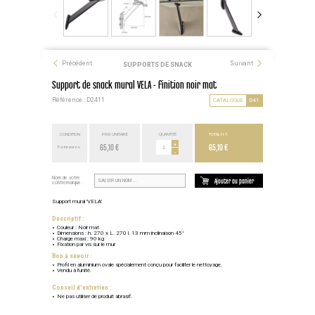
Précédent
Suivant
SUPPORTS DE SNACK
Support de snack mural VELA - finition noir mat
Référence : D2411
CATALOGUE
D41
CONDITION
PRIX UNITAIRE
QUANTITÉ
TOTAL H.T.
65,10 €
+
65,10 €
Point euros
-
Nom de votre
Ajouter au panier
contremarque :
Support mural 'VELA'
Descriptif :
Couleur : Noir mat
Dimensions : h. 270 x L. 270 l. 13 mm inclinaison 45°
Charge maxi : 90 kg
Fixation par vis sur le mur
Bon à savoir :
Profil en aluminium ovale spécialement conçu pour faciliter le nettoyage.
Vendu à l'unité.
Conseil d'entretien :
Ne pas utiliser de produit abrasif.