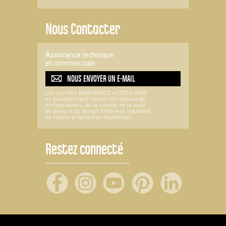
Nous Contacter
Assistance technique
et commerciale
NOUS ENVOYER UN
E-MAIL
Les sociétés MSAFRANCE et CREALIGNE
ne travaillent qu'à travers les réseaux de
professionnels, de la cuisine, de la salle
de bains et du design d'intérieur, implantés
en France et territoires d’outre-mer.
Restez connecté