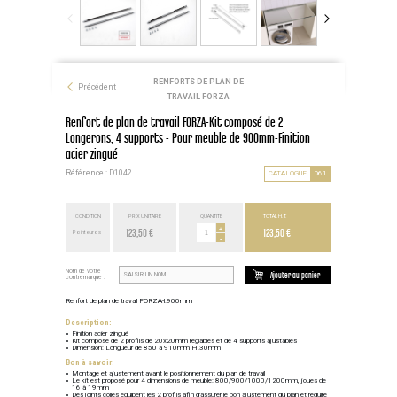
RENFORTS DE PLAN DE
Précédent
TRAVAIL FORZA
Renfort de plan de travail FORZA-Kit composé de 2
Longerons, 4 supports - Pour meuble de 900mm-Finition
acier zingué
Référence : D1042
CATALOGUE
D61
CONDITION
PRIX UNITAIRE
QUANTITÉ
TOTAL H.T.
123,50 €
+
123,50 €
Point euros
-
Nom de votre
Ajouter au panier
contremarque :
Renfort de plan de travail FORZA-l.900mm
Description:
Finition acier zingué
Kit composé de 2 profils de 20x20mm réglables et de 4 supports ajustables
Dimension: Longueur de 850 à 910mm H.30mm
Bon à savoir:
Montage et ajustement avant le positionnement du plan de travail
Le kit est proposé pour 4 dimensions de meuble: 800/900/1000/1200mm, joues de
16 à 19mm
Des joints collés équipent les 2 profils afin d'assurer le bon ajustement du plan et réduire