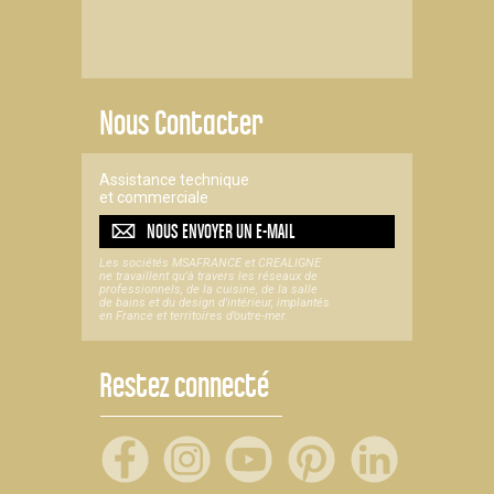
Nous Contacter
Assistance technique
et commerciale
NOUS ENVOYER UN
E-MAIL
Les sociétés MSAFRANCE et CREALIGNE
ne travaillent qu'à travers les réseaux de
professionnels, de la cuisine, de la salle
de bains et du design d'intérieur, implantés
en France et territoires d’outre-mer.
Restez connecté