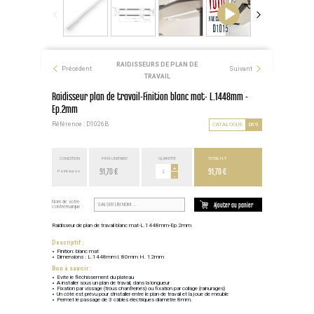
RAIDISSEURS DE PLAN DE
Précédent
Suivant
TRAVAIL
Raidisseur plan de travail-Finition blanc mat- L.1448mm -
Ep.2mm
Référence : D1026B
CATALOGUE
D69
CONDITION
PRIX UNITAIRE
QUANTITÉ
TOTAL H.T.
91,70 €
+
91,70 €
Point euros
-
Nom de votre
Ajouter au panier
contremarque :
Raidisseur de plan de travail blanc mat-L.1448mm-Ep.2mm
Descriptif :
Finition: blanc mat
Dimensions : L.1448mm l. 80mm H. 12mm
Bon à savoir :
Evite le fléchissement du plateau
A installer sous un plan de travail, dans la longueur
Fixation par vissage (trous chanfreinés) ou fixation par collage (rainurages)
Un côté est prévu pour s'installer entre le plan de travail et la joue de meuble
Permet le passage de 3 câbles électriques diamètre 8mm.