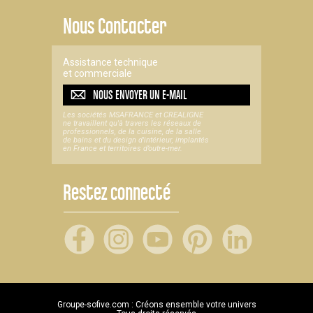
Nous Contacter
Assistance technique
et commerciale
NOUS ENVOYER UN
E-MAIL
Les sociétés MSAFRANCE et CREALIGNE
ne travaillent qu'à travers les réseaux de
professionnels, de la cuisine, de la salle
de bains et du design d'intérieur, implantés
en France et territoires d’outre-mer.
Restez connecté
Groupe-sofive.com : Créons ensemble votre univers