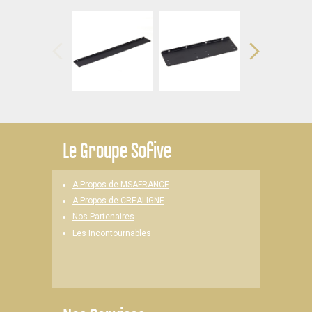
Le
Groupe Sofive
A Propos de MSAFRANCE
A Propos de CREALIGNE
Nos Partenaires
Les Incontournables