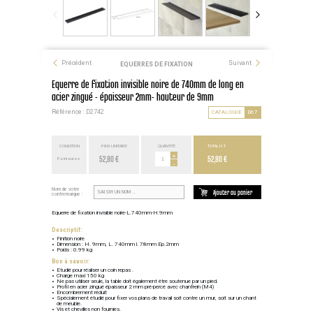
Précédent
Suivant
EQUERRES DE FIXATION
Equerre de fixation invisible noire de 740mm de long en
acier zingué - épaisseur 2mm- hauteur de 9mm
Référence : D2742
CATALOGUE
D67
CONDITION
PRIX UNITAIRE
QUANTITÉ
TOTAL H.T.
52,80 €
+
52,80 €
Point euros
-
Nom de votre
Ajouter au panier
contremarque :
Equerre de fixation invisible noire-L.740mm-H.9mm
Descriptif:
Finition noire
Dimension : H. 9mm, L. 740mm l. 78mm Ep.2mm
Poids : 0.99 kg
Bon à savoir:
Etudié pour réaliser un coin repas .
Charge maxi 150 kg
Ne pas utiliser seule, la table doit également être soutenue par un pied.
Profil en acier zingué épaisseur 2 mm pré-percé avec chanfrein (M4)
Encombrement réduit
Spécialement étudié pour fixer vos plans de travail soit contre un mur, soit sur un chant
de meuble.
Vis et chevilles non fournies.