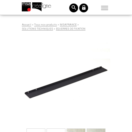
Accueil
>
Tous nos produits
>
MSAFRANCE
>
SOLUTIONS TECHNIQUES
>
EQUERRES DE FIXATION