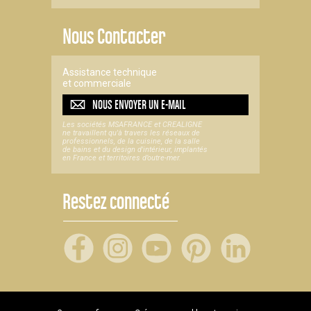
Nous Contacter
Assistance technique
et commerciale
NOUS ENVOYER UN
E-MAIL
Les sociétés MSAFRANCE et CREALIGNE
ne travaillent qu'à travers les réseaux de
professionnels, de la cuisine, de la salle
de bains et du design d'intérieur, implantés
en France et territoires d’outre-mer.
Restez connecté