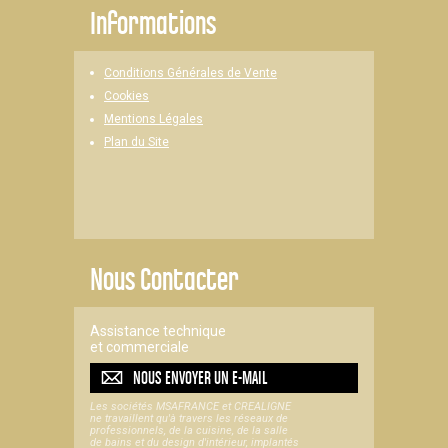
Informations
Conditions Générales de Vente
Cookies
Mentions Légales
Plan du Site
Nous Contacter
Assistance technique
et commerciale
NOUS ENVOYER UN
E-MAIL
Les sociétés MSAFRANCE et CREALIGNE
ne travaillent qu'à travers les réseaux de
professionnels, de la cuisine, de la salle
de bains et du design d'intérieur, implantés