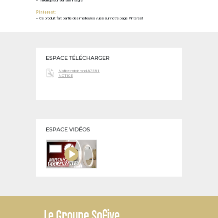
Interrupteur sensitif intégré
Pinterest:
Ce produit fait partie des meilleures vues sur notre page Pinterest
ESPACE TÉLÉCHARGER
Notice miroir rond A7581
NOTICE
ESPACE VIDÉOS
Le
Groupe Sofive