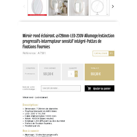
Miroir rond éclairant ⌀728mm-LED-230V-Allumage/extinction
progressifs-Interrupteur sensitif intégré-Pattes de
fixations fournies
Référence : A7581
CATALOGUE
F1
CONDITION
PRIX UNITAIRE
QUANTITÉ
TOTAL H.T.
551,30 €
+
551,30 €
Point euros
-
Nom de votre
Ajouter au panier
contremarque :
Miroir rond - Led éclairant
Description:
Dimension: 728mm de diamètre
Pourtour biseauté en ABS blanc
LED :230 V 16,5W
Câble d'alimentation 1000 mm
Kelvin: 4000K (blanc neutre)
Eclairage LED diffusant au dos du miroir
Pattes de fixation fournies.
Fixation par vis
Bon à savoir:
Allumage / Extinction progressifs