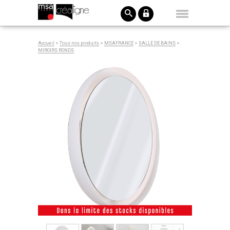
Accueil
>
Tous nos produits
>
MSAFRANCE
>
SALLE DE BAINS
>
MIROIRS RONDS