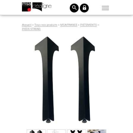
Accueil
>
Tous nos produits
>
MSAFRANCE
>
PIETEMENTS
>
PIEDS STRONG