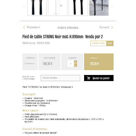
Précédent
Suivant
PIEDS STRONG
Pied de table STRONG Noir mat-H.890mm- Vendu par 2
Référence : 83R-2-NM
CATALOGUE
D23
CONDITION
PRIX UNITAIRE
QUANTITÉ
TOTAL H.T.
106,10 €
+
212,20 €
Point euros
-
Nom de votre
Ajouter au panier
contremarque :
Pied ' STRONG ' en acier-H.890mm- Vendu par 2
Descriptif :
Couleur : Noir mat
Dimensions par pied : H.890mm
Fixation par vis ( incluses)
Charge maxi: 150kg
Bon à savoir :
Patin d'ajustement (0 à 10mm).
Pied affleurant
Possibilité de réaliser une table individuelle, dimensions du plateau L 160 x l 90 x
ép.3cm
Conseil d'entretien :
Ne pas utiliser de produit abrasif.