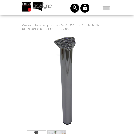
Accueil
>
Tous nos produits
>
MSAFRANCE
>
PIETEMENTS
>
PIEDS RONDS POUR TABLE ET SNACK