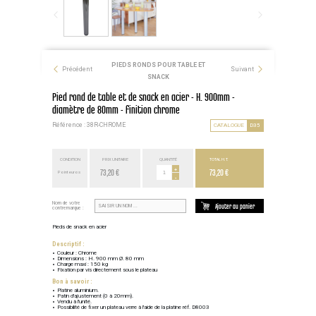
PIEDS RONDS POUR TABLE ET
Précédent
Suivant
SNACK
Pied rond de table et de snack en acier - H. 900mm -
diamètre de 80mm - finition chrome
Référence : 38R-CHROME
CATALOGUE
D35
CONDITION
PRIX UNITAIRE
QUANTITÉ
TOTAL H.T.
73,20 €
+
73,20 €
Point euros
-
Nom de votre
Ajouter au panier
contremarque :
Pieds de snack en acier
Descriptif :
Couleur : Chrome
Dimensions : H. 900 mm Ø. 80 mm
Charge maxi : 150 kg
Fixation par vis directement sous le plateau
Bon à savoir :
Platine aluminium.
Patin d'ajustement (0 à 20mm).
Vendu à l'unité.
Possibilité de fixer un plateau verre à l'aide de la platine réf. D8003