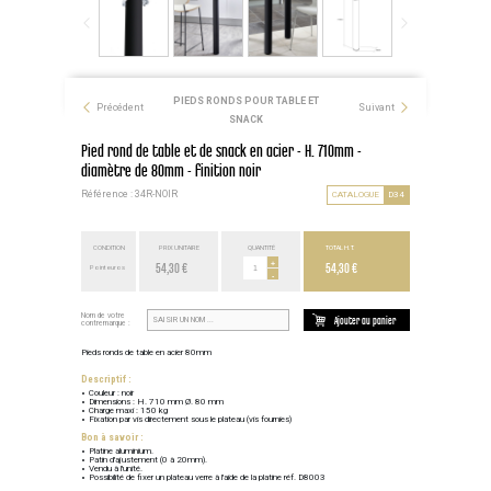
PIEDS RONDS POUR TABLE ET
Précédent
Suivant
SNACK
Pied rond de table et de snack en acier - H. 710mm -
diamètre de 80mm - finition noir
Référence : 34R-NOIR
CATALOGUE
D34
CONDITION
PRIX UNITAIRE
QUANTITÉ
TOTAL H.T.
54,30 €
+
54,30 €
Point euros
-
Nom de votre
Ajouter au panier
contremarque :
Pieds ronds de table en acier 80mm
Descriptif :
Couleur : noir
Dimensions : H. 710 mm Ø. 80 mm
Charge maxi : 150 kg
Fixation par vis directement sous le plateau (vis fournies)
Bon à savoir :
Platine aluminium.
Patin d'ajustement (0 à 20mm).
Vendu à l'unité.
Possibilité de fixer un plateau verre à l'aide de la platine réf. D8003