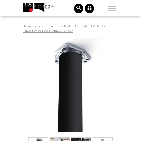
Accueil
>
Tous nos produits
>
MSAFRANCE
>
PIETEMENTS
>
PIEDS RONDS POUR TABLE ET SNACK