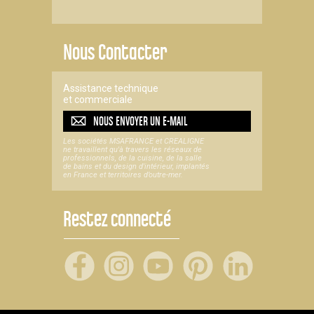
Nous Contacter
Assistance technique
et commerciale
NOUS ENVOYER UN
E-MAIL
Les sociétés MSAFRANCE et CREALIGNE
ne travaillent qu'à travers les réseaux de
professionnels, de la cuisine, de la salle
de bains et du design d'intérieur, implantés
en France et territoires d’outre-mer.
Restez connecté