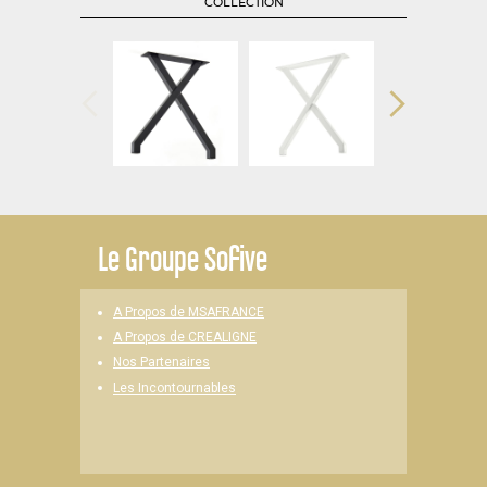
COLLECTION
Le
Groupe Sofive
A Propos de MSAFRANCE
A Propos de CREALIGNE
Nos Partenaires
Les Incontournables