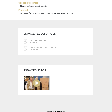
Conseil d'entretien :
Ne pas utiliser de produit abrasif.
Pinterest:
Ce produit fait partie des meilleures vues sur notre page Pinterest !
ESPACE TÉLÉCHARGER
Montage d'une table
NOTICE
Pied X en acier H 870 et H 900
GABARIT
ESPACE VIDÉOS