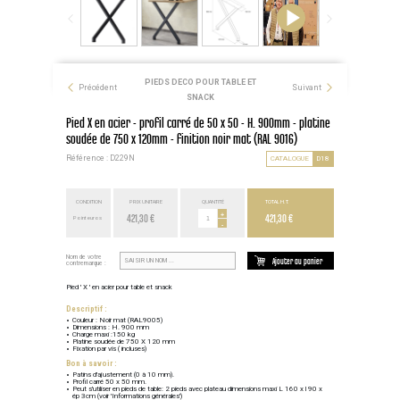
PIEDS DECO POUR TABLE ET
Précédent
Suivant
SNACK
Pied X en acier - profil carré de 50 x 50 - H. 900mm - platine
soudée de 750 x 120mm - finition noir mat (RAL 9016)
Référence : D229N
CATALOGUE
D18
CONDITION
PRIX UNITAIRE
QUANTITÉ
TOTAL H.T.
421,30 €
+
421,30 €
Point euros
-
Nom de votre
Ajouter au panier
contremarque :
Pied ' X ' en acier pour table et snack
Descriptif :
Couleur : Noir mat (RAL9005)
Dimensions : H. 900 mm
Charge maxi :150 kg
Platine soudée de 750 X 120 mm
Fixation par vis ( incluses)
Bon à savoir :
Patins d'ajustement (0 à 10 mm).
Profil carré 50 x 50 mm.
Peut s'utiliser en pieds de table: 2 pieds avec plateau dimensions maxi L 160 x l 90 x
ép 3cm (voir 'Informations générales')