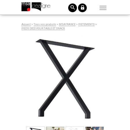
Accueil
>
Tous nos produits
>
MSAFRANCE
>
PIETEMENTS
>
PIEDS DECO POUR TABLE ET SNACK