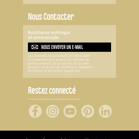
Nous Contacter
Assistance technique
et commerciale
NOUS ENVOYER UN
E-MAIL
Les sociétés MSAFRANCE et CREALIGNE
ne travaillent qu'à travers les réseaux de
professionnels, de la cuisine, de la salle
de bains et du design d'intérieur, implantés
en France et territoires d’outre-mer.
Restez connecté