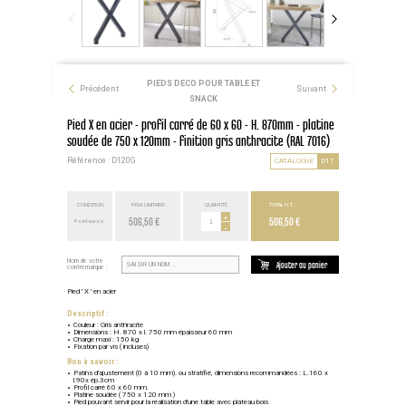
PIEDS DECO POUR TABLE ET
Précédent
Suivant
SNACK
Pied X en acier - profil carré de 60 x 60 - H. 870mm - platine
soudée de 750 x 120mm - finition gris anthracite (RAL 7016)
Référence : D120G
CATALOGUE
D17
CONDITION
PRIX UNITAIRE
QUANTITÉ
TOTAL H.T.
506,50 €
+
506,50 €
Point euros
-
Nom de votre
Ajouter au panier
contremarque :
Pied ' X ' en acier
Descriptif :
Couleur : Gris anthracite
Dimensions : H. 870 x l. 750 mm épaisseur 60 mm
Charge maxi : 150 kg
Fixation par vis ( incluses)
Bon à savoir :
Patins d'ajustement (0 à 10 mm). ou stratifié, dimensions recommandées : L.160 x
l.90x ép.3cm
Profil carré 60 x 60 mm.
Platine soudée ( 750 x 120 mm )
Pied pouvant servir pour la réalisation d'une table avec plateau bois