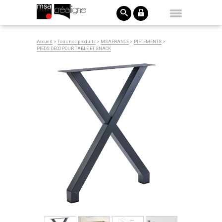
Accueil
>
Tous nos produits
>
MSAFRANCE
>
PIETEMENTS
>
PIEDS DECO POUR TABLE ET SNACK