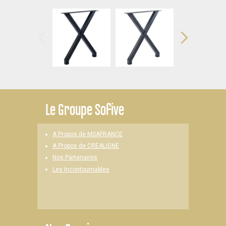
Le
Groupe Sofive
A Propos de MSAFRANCE
A Propos de CREALIGNE
Nos Partenaires
Les Incontournables