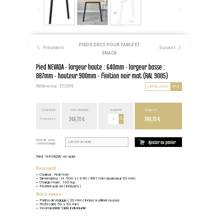
PIEDS DECO POUR TABLE ET
Précédent
Suivant
SNACK
Pied NEVADA - largeur haute : 640mm - largeur basse :
887mm - hauteur 900mm - finition noir mat (RAL 9005)
Référence : D109N
CATALOGUE
D13
CONDITION
PRIX UNITAIRE
QUANTITÉ
TOTAL H.T.
248,70 €
+
248,70 €
Point euros
-
Nom de votre
Ajouter au panier
contremarque :
Pied ' NEVADA ' en acier
Descriptif :
Couleur : Noir mat
Dimensions : H. 900 x l. 640 / 887 mm épaisseur 50 mm
Charge maxi : 100 kg
Fixation par vis ( incluses )
Bon à savoir :
Patins de réglage ( 20 mm ) inclus à utiliser ou pas.
Profil carré 50 x 50 mm
Incompatible table individuelle