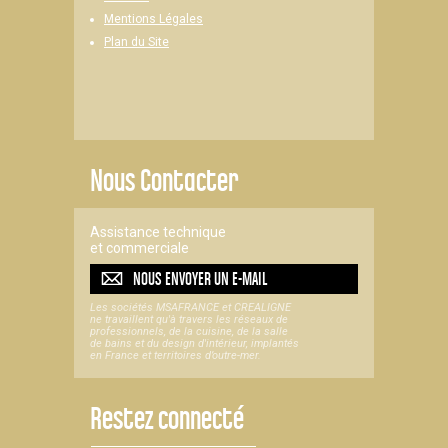
Mentions Légales
Plan du Site
Nous Contacter
Assistance technique
et commerciale
NOUS ENVOYER UN
E-MAIL
Les sociétés MSAFRANCE et CREALIGNE
ne travaillent qu'à travers les réseaux de
professionnels, de la cuisine, de la salle
de bains et du design d'intérieur, implantés
en France et territoires d’outre-mer.
Restez connecté