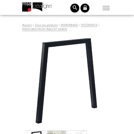
Accueil
>
Tous nos produits
>
MSAFRANCE
>
PIETEMENTS
>
PIEDS DECO POUR TABLE ET SNACK