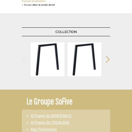
Conseil d'entretien :
Ne pas utiliser de produit abrasif.
COLLECTION
Le
Groupe Sofive
A Propos de MSAFRANCE
A Propos de CREALIGNE
Nos Partenaires