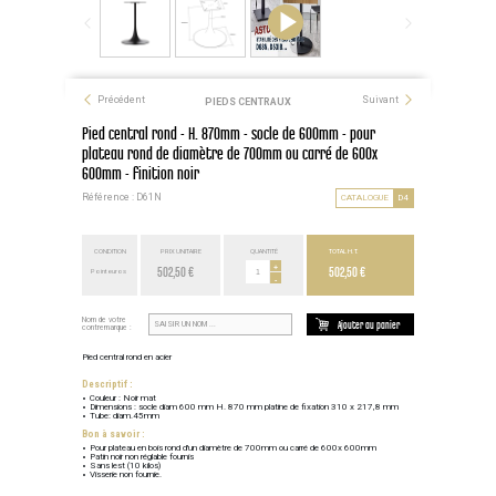
Précédent
Suivant
PIEDS CENTRAUX
Pied central rond - H. 870mm - socle de 600mm - pour
plateau rond de diamètre de 700mm ou carré de 600x
600mm - finition noir
Référence : D61N
CATALOGUE
D4
CONDITION
PRIX UNITAIRE
QUANTITÉ
TOTAL H.T.
502,50 €
+
502,50 €
Point euros
-
Nom de votre
Ajouter au panier
contremarque :
Pied central rond en acier
Descriptif :
Couleur : Noir mat
Dimensions : socle diam 600 mm H. 870 mm platine de fixation 310 x 217,8 mm
Tube: diam.45mm
Bon à savoir :
Pour plateau en bois rond d'un diamètre de 700mm ou carré de 600x 600mm
Patin noir non réglable fournis
Sans lest (10 kilos)
Visserie non fournie.