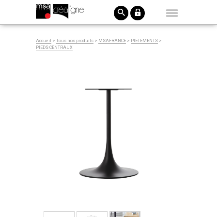
Accueil
>
Tous nos produits
>
MSAFRANCE
>
PIETEMENTS
>
PIEDS CENTRAUX