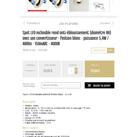
Précédent
Suivant
LED PLAFOND
Spot LED inclinable rond anti-éblouissement (diamètre 88)
avec son convertisseur - finition blanc - puissance 5,4W /
480lm - 150mADC - 4000K
Référence : LR16WI
CATALOGUE
A26
CONDITION
PRIX UNITAIRE
QUANTITÉ
TOTAL H.T.
99,00 €
+
99,00 €
Point euros
-
Nom de votre
Ajouter au panier
contremarque :
Spot LED inclinable plafond finition blanc - 5,4 W
Descriptif :
Finition : blanc
Dimensions : h. 70,3 mm D. externe 88 mm D. perçage 75 mm
LED : 5,4 W - 150 mA DC
Kelvin : 4000 K (blanc neutre)
IRC : > à 80
Classe III IP20
Fixation par ressort au plafond
Câble d'alimentation : 2 m
Bon à savoir :
Convertisseur inclus.
Montage simplifié.
La durée de vie de l'ampoule est de 35000h.