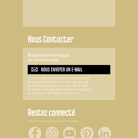
Nous Contacter
Assistance technique
et commerciale
NOUS ENVOYER UN
E-MAIL
Les sociétés MSAFRANCE et CREALIGNE
ne travaillent qu'à travers les réseaux de
professionnels, de la cuisine, de la salle
de bains et du design d'intérieur, implantés
en France et territoires d’outre-mer.
Restez connecté