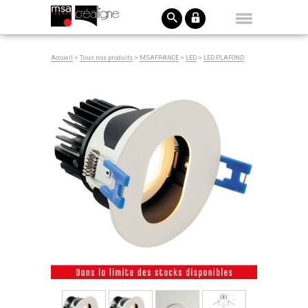
Accueil
>
Tous nos produits
>
MSAFRANCE
>
LED
>
LED PLAFOND