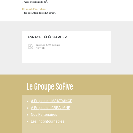
Angle d'éclairage de 40°.
Conseil d'entretien :
Ne pas utiliser de produit abrasif.
ESPACE TÉLÉCHARGER
Spot Led 5,4W inclinable
NOTICE
Le
Groupe Sofive
A Propos de MSAFRANCE
A Propos de CREALIGNE
Nos Partenaires
Les Incontournables