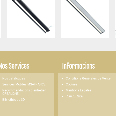
Nos Services
Informations
Nos catalogues
Conditions Générales de Vente
Cookies
Services Mobiles MSAFRANCE
Mentions Légales
Recommandations d'entretien
CREALIGNE
Plan du Site
Bibliothèque 3D