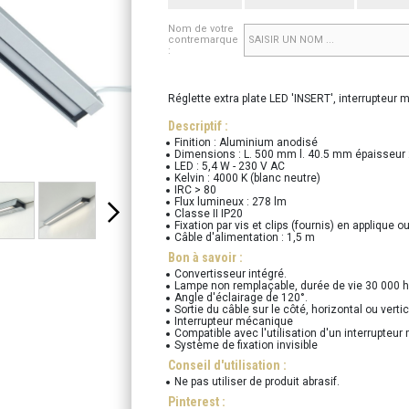
Nom de votre
contremarque
:
Réglette extra plate LED 'INSERT', interrupteur
Descriptif :
Finition : Aluminium anodisé
Dimensions : L. 500 mm l. 40.5 mm épaisseu
LED : 5,4 W - 230 V AC
Kelvin : 4000 K (blanc neutre)
IRC > 80
Flux lumineux : 278 lm
Classe II IP20
Fixation par vis et clips (fournis) en applique
Câble d'alimentation : 1,5 m
Bon à savoir :
Convertisseur intégré.
Lampe non remplaçable, durée de vie 30 000 h
Angle d'éclairage de 120°.
Sortie du câble sur le côté, horizontal ou verti
Interrupteur mécanique
Compatible avec l'utilisation d'un interrupteur
Système de fixation invisible
Conseil d'utilisation :
Ne pas utiliser de produit abrasif.
Pinterest :