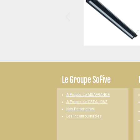
-
Le
Groupe Sofive
A Propos de MSAFRANCE
A Propos de CREALIGNE
Nos Partenaires
Les Incontournables