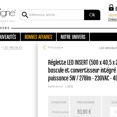
Ok
Ident
Créez
OUVEAUTÉS
BONNES AFFAIRES
NOTRE UNIVERS
D
>
LED MEUBLES
Précédent
LED MEUBLE
Réglette LED INSERT (500 x 40,5 x
bascule et convertisseur intégré -
puissance 5W / 278lm - 230VAC - 
Référence : L6005
CONDITION
PRIX UNITAIRE
QUA
93,80 €
Point euros