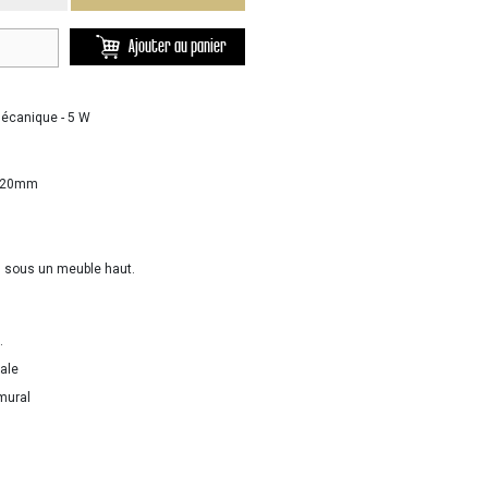
Ajouter au panier
 mécanique - 5 W
r 20mm
 ou sous un meuble haut.
.
cale
 mural