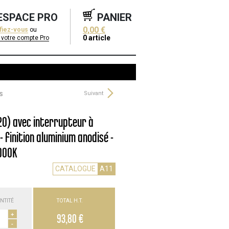
ESPACE PRO
PANIER
0,00 €
ifiez-vous
ou
0
article
 votre compte Pro
Suivant
S
 20) avec interrupteur à
 finition aluminium anodisé -
4000K
CATALOGUE
A11
NTITÉ
TOTAL H.T.
+
93,80 €
-