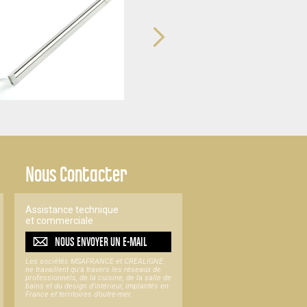
Nous Contacter
Assistance technique
et commerciale
NOUS ENVOYER UN
E-MAIL
Les sociétés MSAFRANCE et CREALIGNE
ne travaillent qu'à travers les réseaux de
professionnels, de la cuisine, de la salle de
bains et du design d'intérieur, implantés en
France et territoires d’outre-mer.