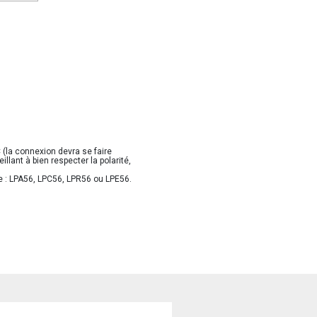
 (la connexion devra se faire
illant à bien respecter la polarité,
ce : LPA56, LPC56, LPR56 ou LPE56.