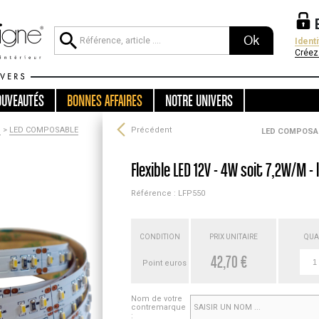
Ok
Ident
Créez
OUVEAUTÉS
BONNES AFFAIRES
NOTRE UNIVERS
D
>
LED COMPOSABLE
Précédent
LED COMPOSA
Flexible LED 12V - 4W soit 7,2W/M 
Référence : LFP550
CONDITION
PRIX UNITAIRE
QUA
42,70 €
Point euros
Nom de votre
contremarque
: