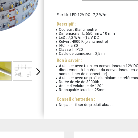
Flexible LED 12V DC - 7,2 W/m
Descripif :
Couleur : Blanc neutre
Dimensions : L. 550mm x 10 mm
LED : 7,2 W/m - 12 V DC
Kelvin : 4000 K (blanc neutre)
IRC : > à 80
Classe III IP20
Câble de connexion : 2,5 m
Bon à savoir :
A utiliser avec tous les convertisseurs 12V DC
directement à l'intérieur du convertisseur en ve
sans utiliser de connecteur).
A utiliser avec un profil aluminium de référen
Durée de vie de 30000h.
Angle d'éclairage de 120°.
Recoupable tous les 25mm.
Conseil d'entretien :
Ne pas utiliser de produit abrasif.