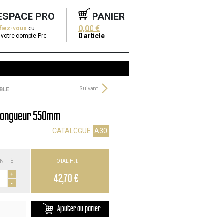
ESPACE PRO
PANIER
0,00 €
ifiez-vous
ou
0
article
 votre compte Pro
Suivant
BLE
- longueur 550mm
CATALOGUE
A30
NTITÉ
TOTAL H.T.
+
42,70 €
-
Ajouter au panier