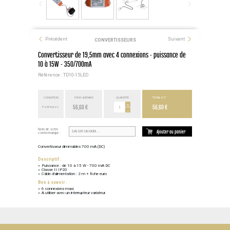
Précédent
Suivant
CONVERTISSEURS
Convertisseur de 19,5mm avec 4 connexions - puissance de
10 à 15W - 350/700mA
Référence : TD10-15LED
CONDITION
PRIX UNITAIRE
QUANTITÉ
TOTAL H.T.
56,60 €
+
56,60 €
Point euros
-
Nom de votre
Ajouter au panier
contremarque :
Convertisseur dimmables 700 mA (DC)
Descriptif :
Puissance : de 10 à 15 W - 700 mA DC
Classe II IP20
Câble d'alimentation : 2 m + fiche euro
Bon à savoir :
6 connexions maxi.
A utiliser avec un interrupteur variateur.