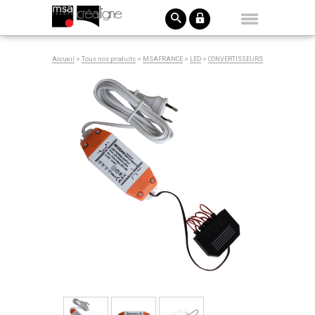
Accueil
>
Tous nos produits
>
MSAFRANCE
>
LED
>
CONVERTISSEURS