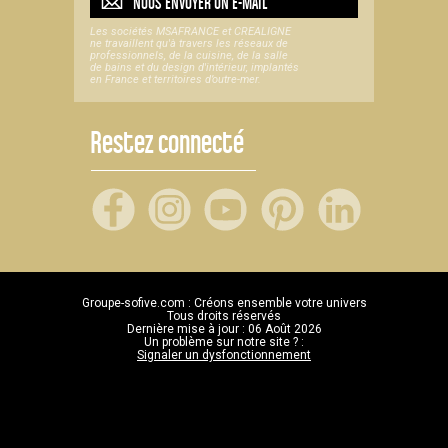
NOUS ENVOYER UN
E-MAIL
Les sociétés MSAFRANCE et CREALIGNE
ne travaillent qu'à travers les réseaux de
professionnels, de la cuisine, de la salle
de bains et du design d'intérieur, implantés
en France et territoires d’outre-mer.
Restez connecté
Groupe-sofive.com : Créons ensemble votre univers
Tous droits réservés
Dernière mise à jour : 06 Août 2026
Un problème sur notre site ? :
Signaler un dysfonctionnement