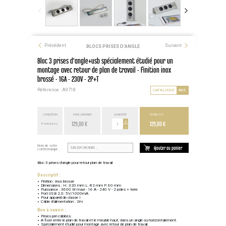
Précédent
Suivant
BLOCS PRISES D'ANGLE
Bloc 3 prises d'angle+usb spécialement étudié pour un
montage avec retour de plan de travail - finition inox
brossé - 16A - 230V - 2P+T
Référence : A9718
CATALOGUE
A66
CONDITION
PRIX UNITAIRE
QUANTITÉ
TOTAL H.T.
129,00 €
+
129,00 €
Point euros
-
Nom de votre
Ajouter au panier
contremarque :
Bloc 3 prises d'angle pour retour plan de travail
Descriptif :
Finition : inox brossé
Dimensions : H. 320 mm L. 82 mm P. 60 mm
Puissance : 3600 W maxi - 16 A - 240 V - 2 pôles + terre
Port USB 2.0: 5V/1000mA
Pour appareil de classe I
Câble d'alimentation : 2m
Bon à savoir :
Prises pré-câblées.
A fixer entre le plan de travail et le meuble haut, dans un angle ou horizontalement.
Spécialement étudié pour montage avec retour de plan de travail.