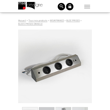
Accueil
>
Tous nos produits
>
MSAFRANCE
>
BLOC PRISES
>
BLOCS PRISES D'ANGLE