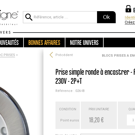
Ok
Ident
Créez
OUVEAUTÉS
BONNES AFFAIRES
NOTRE UNIVERS
C PRISES
>
Précédent
BLOCS PRISES A E
Prise simple ronde à encastrer - fi
230V - 2P+T
Référence : 026-IB
CONDITION
PRIX UNITAIRE
QUA
18,20 €
Point euros