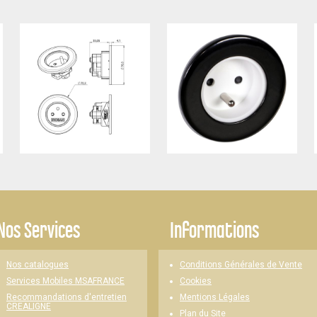
Nos Services
Informations
Nos catalogues
Conditions Générales de Vente
Cookies
Services Mobiles MSAFRANCE
Mentions Légales
Recommandations d'entretien
CREALIGNE
Plan du Site