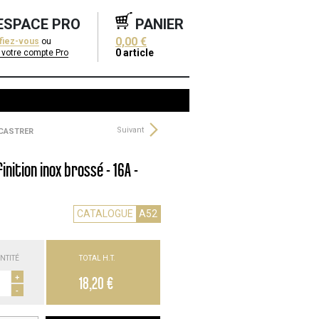
ESPACE PRO
PANIER
0,00 €
ifiez-vous
ou
0
article
 votre compte Pro
Suivant
NCASTRER
nition inox brossé - 16A -
CATALOGUE
A52
NTITÉ
TOTAL H.T.
+
18,20 €
-