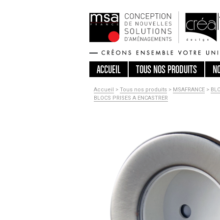
ACCUEIL
TOUS
NOS PRODUITS
N
Accueil
>
Tous nos produits
>
MSAFRANCE
>
BLO
BLOCS PRISES A ENCASTRER