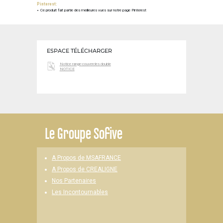
Pinterest:
Ce produit fait partie des meilleures vues sur notre page Pinterest
ESPACE TÉLÉCHARGER
Notice range-couvercles double
NOTICE
Le
Groupe Sofive
A Propos de MSAFRANCE
A Propos de CREALIGNE
Nos Partenaires
Les Incontournables