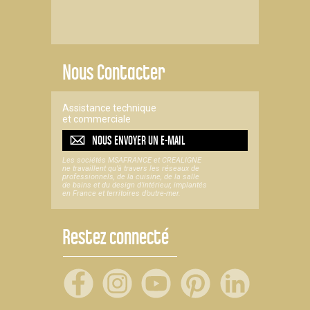
Nous Contacter
Assistance technique
et commerciale
NOUS ENVOYER UN
E-MAIL
Les sociétés MSAFRANCE et CREALIGNE
ne travaillent qu'à travers les réseaux de
professionnels, de la cuisine, de la salle
de bains et du design d'intérieur, implantés
en France et territoires d’outre-mer.
Restez connecté