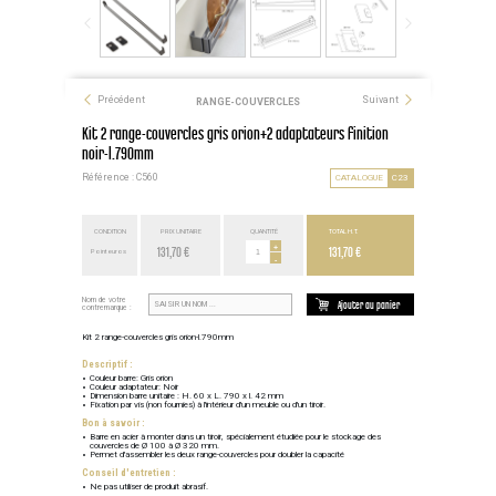
Précédent
Suivant
RANGE-COUVERCLES
Kit 2 range-couvercles gris orion+2 adaptateurs finition
noir-l.790mm
Référence : C560
CATALOGUE
C23
CONDITION
PRIX UNITAIRE
QUANTITÉ
TOTAL H.T.
131,70 €
+
131,70 €
Point euros
-
Nom de votre
Ajouter au panier
contremarque :
Kit 2 range-couvercles gris orion-l.790mm
Descriptif :
Couleur barre: Gris orion
Couleur adaptateur: Noir
Dimension barre unitaire : H. 60 x L. 790 x l. 42 mm
Fixation par vis (non fournies) à l'intérieur d'un meuble ou d'un tiroir.
Bon à savoir :
Barre en acier à monter dans un tiroir, spécialement étudiée pour le stockage des
couvercles de Ø 100 à Ø 320 mm.
Permet d'assembler les deux range-couvercles pour doubler la capacité
Conseil d'entretien :
Ne pas utiliser de produit abrasif.