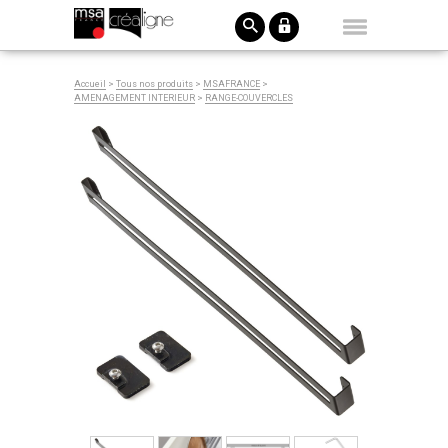
Accueil
>
Tous nos produits
>
MSAFRANCE
>
AMENAGEMENT INTERIEUR
>
RANGE-COUVERCLES