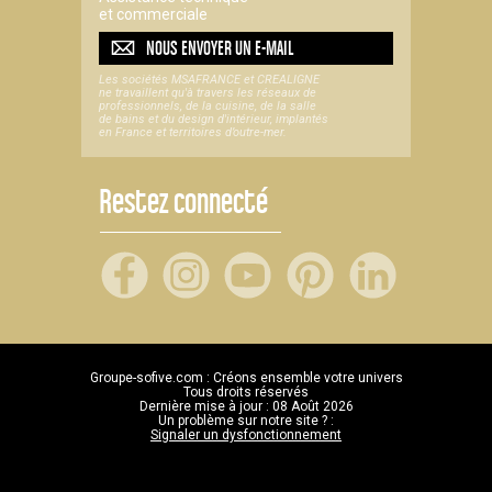
et commerciale
NOUS ENVOYER UN
E-MAIL
Les sociétés MSAFRANCE et CREALIGNE
ne travaillent qu'à travers les réseaux de
professionnels, de la cuisine, de la salle
de bains et du design d'intérieur, implantés
en France et territoires d’outre-mer.
Restez connecté
Groupe-sofive.com : Créons ensemble votre univers
Tous droits réservés
Dernière mise à jour : 08 Août 2026
Un problème sur notre site ? :
Signaler un dysfonctionnement