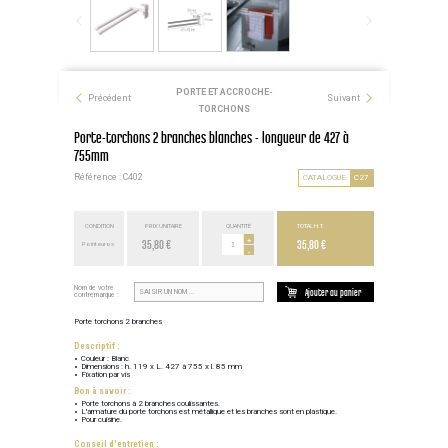
PORTE ET ACCROCHE-
Précédent
Suivant
TORCHONS
Porte-torchons 2 branches blanches - longueur de 427 à
755mm
Référence : C402
CATALOGUE
C27
CONDITION
PRIX UNITAIRE
QUANTITÉ
TOTAL H.T.
35,80 €
+
35,80 €
Point euros
-
Nom de votre
Ajouter au panier
contremarque :
Porte torchons 2 branches
Descriptif :
Couleur : Blanc
Dimensions : h. 119 x L. 427 à 755 x l. 85 mm
Fixation par vis
Bon à savoir :
Porte torchons à 2 branches coulissantes.
L'armature du porte torchons est métallique et les branches sont en plastique.
Pour cuisine.
Conseil d'entretien :