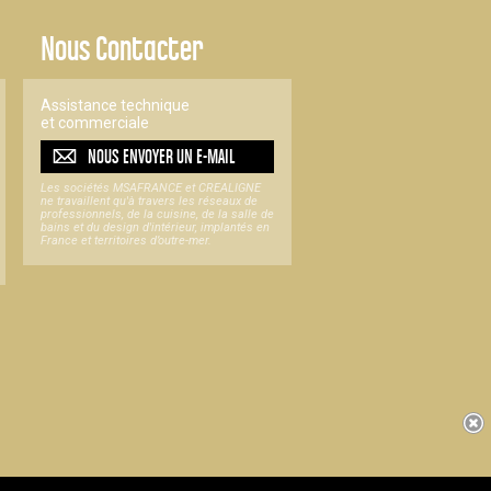
Nous Contacter
Assistance technique
et commerciale
NOUS ENVOYER UN
E-MAIL
Les sociétés MSAFRANCE et CREALIGNE
ne travaillent qu'à travers les réseaux de
professionnels, de la cuisine, de la salle de
bains et du design d'intérieur, implantés en
France et territoires d’outre-mer.