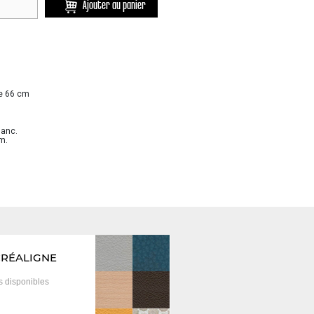
Ajouter au panier
se 66 cm
lanc.
m.
CRÉALIGNE
is
disponibles