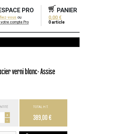
ESPACE PRO
PANIER
0,00 €
ifiez-vous
ou
0
article
 votre compte Pro
cier verni blanc- Assise
NTITÉ
TOTAL H.T.
+
389,00 €
-