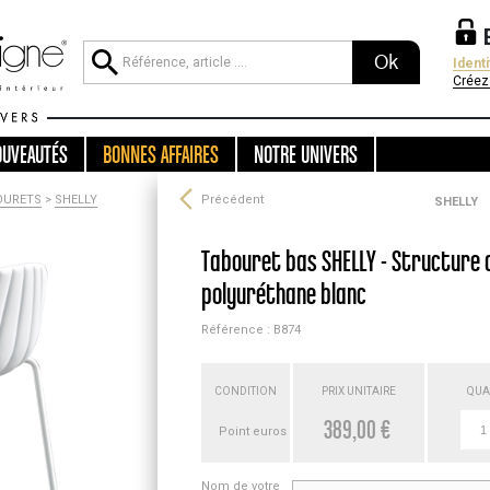
Ok
Ident
Créez
OUVEAUTÉS
BONNES AFFAIRES
NOTRE UNIVERS
OURETS
>
SHELLY
Précédent
SHELLY
Tabouret bas SHELLY - Structure a
polyuréthane blanc
Référence : B874
CONDITION
PRIX UNITAIRE
QUA
389,00 €
Point euros
Nom de votre