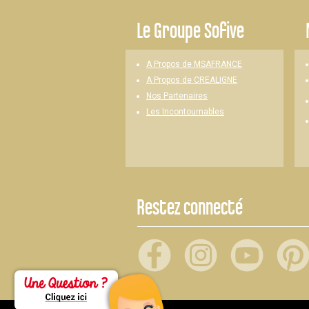
Le
Groupe Sofive
A Propos de MSAFRANCE
A Propos de CREALIGNE
Nos Partenaires
Les Incontournables
Restez connecté