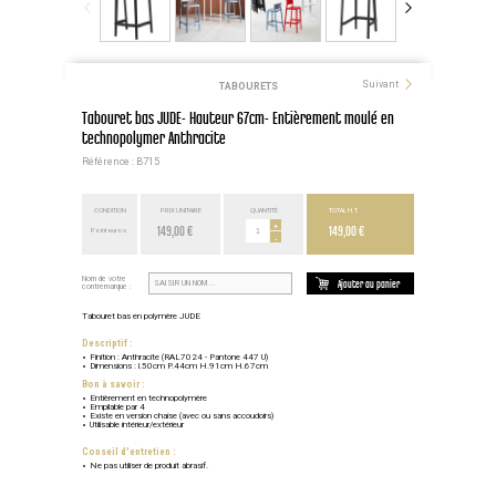
Suivant
TABOURETS
Tabouret bas JUDE- Hauteur 67cm- Entièrement moulé en
technopolymer Anthracite
Référence : B715
CONDITION
PRIX UNITAIRE
QUANTITÉ
TOTAL H.T.
149,00 €
+
149,00 €
Point euros
-
Nom de votre
Ajouter au panier
contremarque :
Tabouret bas en polymère JUDE
Descriptif :
Finition : Anthracite (RAL7024 - Pantone 447 U)
Dimensions : l.50cm P.44cm H.91cm H.67cm
Bon à savoir :
Entièrement en technopolymère
Empilable par 4
Existe en version chaise (avec ou sans accoudoirs)
Utilisable intérieur/extérieur
Conseil d'entretien :
Ne pas utiliser de produit abrasif.