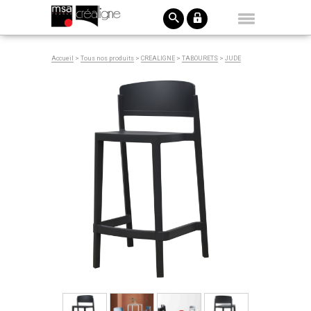
Accueil
>
Tous nos produits
>
CREALIGNE
>
TABOURETS
>
JUDE