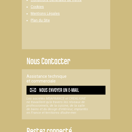
Conditions Générales de Vente
Cookies
Mentions Légales
Plan du Site
Nous Contacter
Assistance technique
et commerciale
NOUS ENVOYER UN
E-MAIL
Les sociétés MSAFRANCE et CREALIGNE
ne travaillent qu'à travers les réseaux de
professionnels, de la cuisine, de la salle
de bains et du design d'intérieur, implantés
en France et territoires d’outre-mer.
Restez connecté