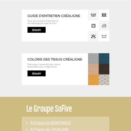
GUIDE D'ENTRETIEN CRÉALIGNE
Tous nos conseils d’entretien et
de nettoyage
par type de tissu
Découvrir
COLORIS DES TISSUS CRÉALIGNE
Retrouvez l’ensemble des coloris
disponibles
pour chaque tissu
Découvrir
Le
Groupe Sofive
A Propos de MSAFRANCE
A Propos de CREALIGNE