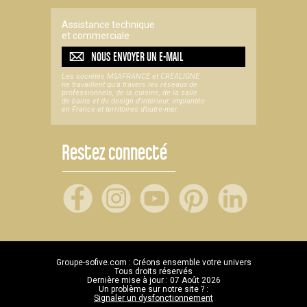
Assistance technique
et commerciale
NOUS ENVOYER UN
E-MAIL
Les sociétés MSAFRANCE et CREALIGNE
ne travaillent qu'à travers les réseaux de
professionnels, de la cuisine, de la salle
de bains et du design d'intérieur, implantés
en France et territoires d’outre-mer.
Restez connecté
Groupe-sofive.com : Créons ensemble votre univers
Tous droits réservés
Dernière mise à jour : 07 Août 2026
Un problème sur notre site ? :
Signaler un dysfonctionnement