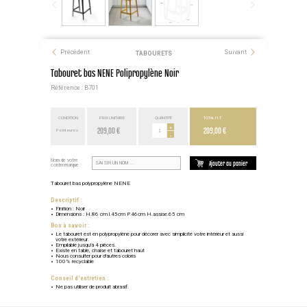
Précédent
Suivant
TABOURETS
Tabouret bas NENE Polipropylène Noir
Référence : B701
CONDITION
PRIX UNITAIRE
QUANTITÉ
TOTAL H.T.
209,00 €
+
209,00 €
Point euros
-
Nom de votre
Ajouter au panier
contremarque :
Tabouret bas polypropylène NENE
Descriptif :
Finition : Noir
Dimensions : H.86 cm l.45cm P.46cm H.assise.65 cm
Bon à savoir :
Le tabouret est en polypropylène pour décorer avec simplicité votre intérieur et aussi
votre extérieur.
Empilable jusqu'à 4 pièces.
Existe en table, chaise et tabouret haut
Nous consulter pour d'autres coloris
100% recyclable
Conseil d'entretien :
Ne pas utiliser de produit abrasif.