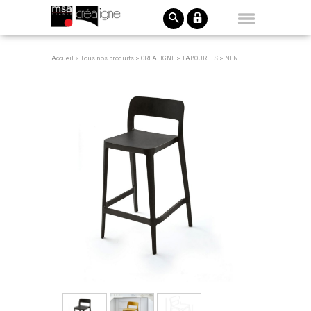
Accueil
>
Tous nos produits
>
CREALIGNE
>
TABOURETS
>
NENE