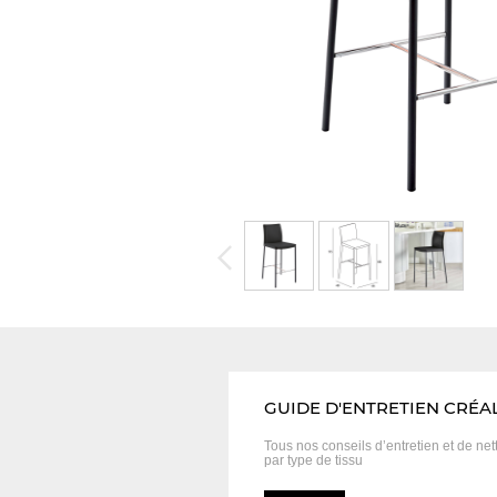
GUIDE D'ENTRETIEN CRÉA
Tous nos conseils d’entretien et
de net
par type de tissu