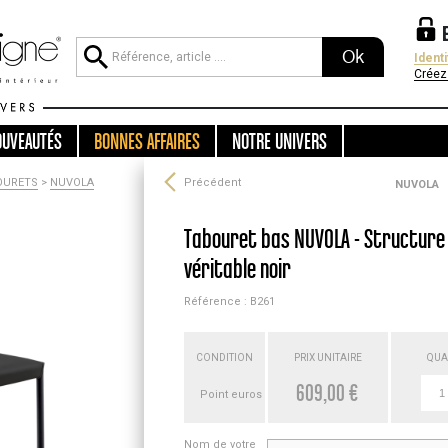
Ok
Ident
Créez
OUVEAUTÉS
BONNES AFFAIRES
NOTRE UNIVERS
OURETS
>
NUVOLA
Précédent
NUVOLA
Tabouret bas NUVOLA - Structure 
véritable noir
Référence : B261
CONDITION
PRIX UNITAIRE
QUA
609,00 €
Point euros
Nom de votre