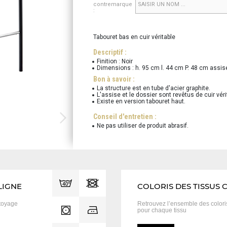
contremarque
:
Tabouret bas en cuir véritable
Descriptif :
Finition : Noir
Dimensions : h. 95 cm l. 44 cm P. 48 cm assi
Bon à savoir :
La structure est en tube d'acier graphite.
L'assise et le dossier sont revêtus de cuir véri
Existe en version tabouret haut.
Conseil d'entretien :
Ne pas utiliser de produit abrasif.
LIGNE
COLORIS DES TISSUS 
toyage
Retrouvez l’ensemble des color
pour chaque tissu