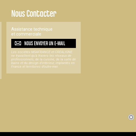
Nous Contacter
Assistance technique
et commerciale
NOUS ENVOYER UN
E-MAIL
Les sociétés MSAFRANCE et CREALIGNE
ne travaillent qu'à travers les réseaux de
professionnels, de la cuisine, de la salle de
bains et du design d'intérieur, implantés en
France et territoires d’outre-mer.