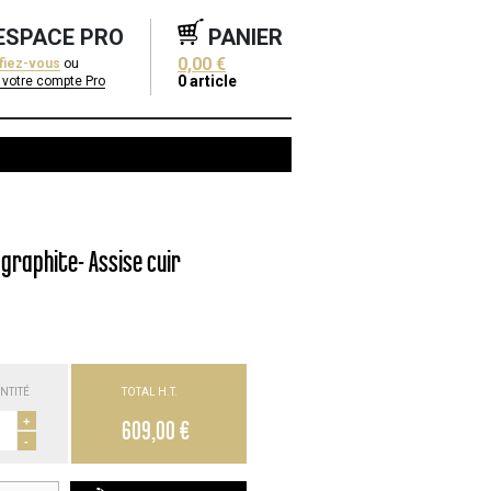
ESPACE PRO
PANIER
0,00 €
ifiez-vous
ou
0
article
 votre compte Pro
graphite- Assise cuir
NTITÉ
TOTAL H.T.
+
609,00 €
-