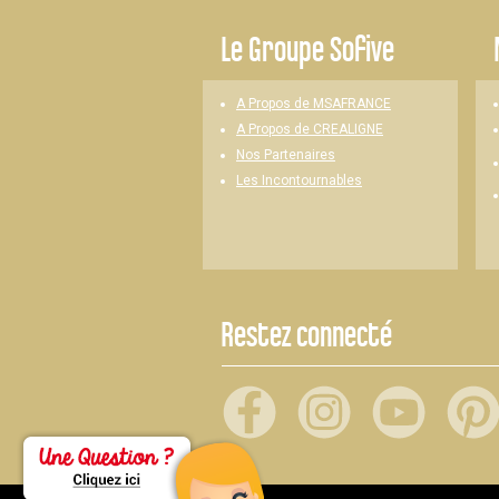
Le
Groupe Sofive
A Propos de MSAFRANCE
A Propos de CREALIGNE
Nos Partenaires
Les Incontournables
Restez connecté