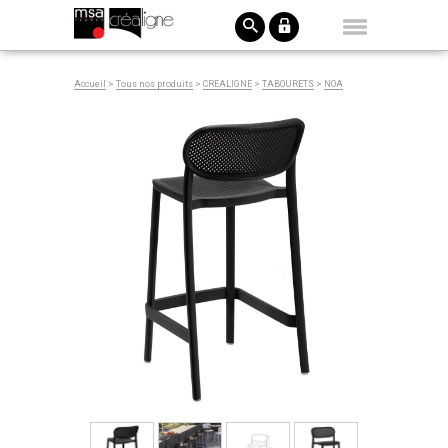
Accueil
>
Tous nos produits
>
CREALIGNE
>
TABOURETS
>
NOA