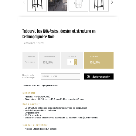
Tabouret bas NOA-Assise, dossier et structure en
technopolymère Noir
Référence : B359
CONDITION
PRIX UNITAIRE
QUANTITÉ
TOTAL H.T.
159,00 €
+
159,00 €
Point euros
-
Nom de votre
Ajouter au panier
contremarque :
Tabouret bas technopolymère NOA
Descriptif :
Finition : Noir (RAL9005)
Dimensions : H. 92 cm l. 48.5 cm P. 47cm assise 68 cm
Bon à savoir :
La structure et l'assise sont en technopolymère de couleur noir
Installation possible en extérieur.
Empilable par 6
100% recyclable
Existe en chaise, chaise avec accoudoirs ou tabouret haut (sur demande)
Conseil d'entretien :
Ne pas utiliser de produit abrasif.