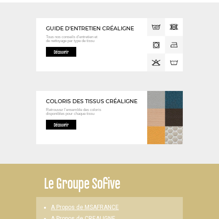
GUIDE D'ENTRETIEN CRÉALIGNE
Tous nos conseils d’entretien et
de nettoyage
par type de tissu
Découvrir
COLORIS DES TISSUS CRÉALIGNE
Retrouvez l’ensemble des coloris
disponibles
pour chaque tissu
Découvrir
Le
Groupe Sofive
A Propos de MSAFRANCE
A Propos de CREALIGNE