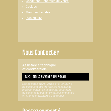
Conditions Générales de Vente
Cookies
Mentions Légales
Plan du Site
Nous Contacter
Assistance technique
et commerciale
NOUS ENVOYER UN
E-MAIL
Les sociétés MSAFRANCE et CREALIGNE
ne travaillent qu'à travers les réseaux de
professionnels, de la cuisine, de la salle
de bains et du design d'intérieur, implantés
en France et territoires d’outre-mer.