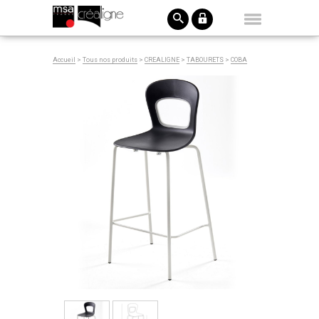
Accueil
>
Tous nos produits
>
CREALIGNE
>
TABOURETS
>
COBA