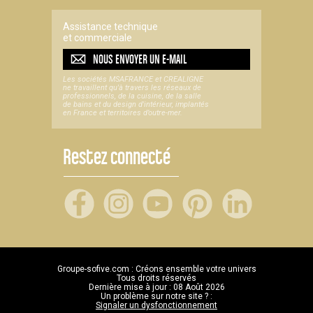
Assistance technique
et commerciale
NOUS ENVOYER UN
E-MAIL
Les sociétés MSAFRANCE et CREALIGNE
ne travaillent qu'à travers les réseaux de
professionnels, de la cuisine, de la salle
de bains et du design d'intérieur, implantés
en France et territoires d’outre-mer.
Restez connecté
Groupe-sofive.com : Créons ensemble votre univers
Tous droits réservés
Dernière mise à jour : 08 Août 2026
Un problème sur notre site ? :
Signaler un dysfonctionnement