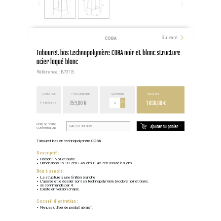
Suivant
COBA
Tabouret bas technopolymère COBA noir et blanc structure
acier laqué blanc
Référence : B731B
CONDITION
PRIX UNITAIRE
QUANTITÉ
TOTAL H.T.
259,00 €
+
1 036,00 €
Point euros
-
Nom de votre
Ajouter au panier
contremarque :
Tabouret bas en technopolymère COBA
Descriptif :
Finition : Noir et blanc
Dimensions : h. 97 cm l. 45 cm P. 45 cm assise 68 cm
Bon à savoir :
La structure a une finition blanche
L'assise et le dossier sont en technopolymère bi-colore noir et blanc.
se commande par 4.
Existe en version chaise.
Conseil d'entretien :
Ne pas utiliser de produit abrasif.