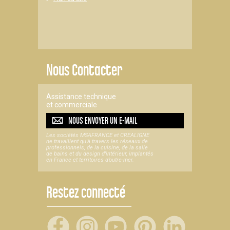
Nous Contacter
Assistance technique
et commerciale
NOUS ENVOYER UN
E-MAIL
Les sociétés MSAFRANCE et CREALIGNE
ne travaillent qu'à travers les réseaux de
professionnels, de la cuisine, de la salle
de bains et du design d'intérieur, implantés
en France et territoires d’outre-mer.
Restez connecté