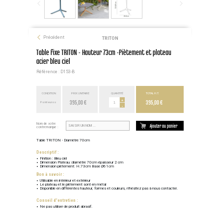
Précédent
TRITON
Table fixe TRITON - Hauteur 73cm -Piètement et plateau
acier bleu ciel
Référence : D153-B
CONDITION
PRIX UNITAIRE
QUANTITÉ
TOTAL H.T.
395,00 €
+
395,00 €
Point euros
-
Nom de votre
Ajouter au panier
contremarque :
Table TRITON - Diamètre 70cm
Descriptif :
Finition : Bleu ciel
Dimension Plateau :diamètre 70cm épaisseur 2 cm
Dimension piétement: H.73cm Base Ø61cm
Bon à savoir :
Utilisable en intérieur et extérieur
Le plateau et le piètement sont en métal
Disponible en différentes hauteur, formes et couleurs, n'hésitez pas à nous contacter.
Conseil d'entretien :
Ne pas utiliser de produit abrasif.