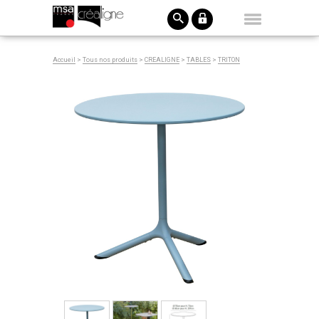
Accueil
>
Tous nos produits
>
CREALIGNE
>
TABLES
>
TRITON