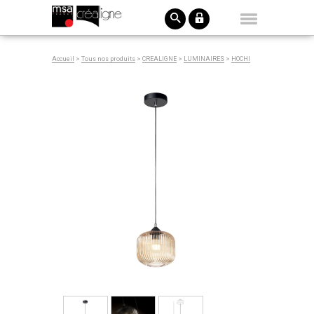
Accueil
>
Tous nos produits
>
CREALIGNE
>
LUMINAIRES
>
HOCHI