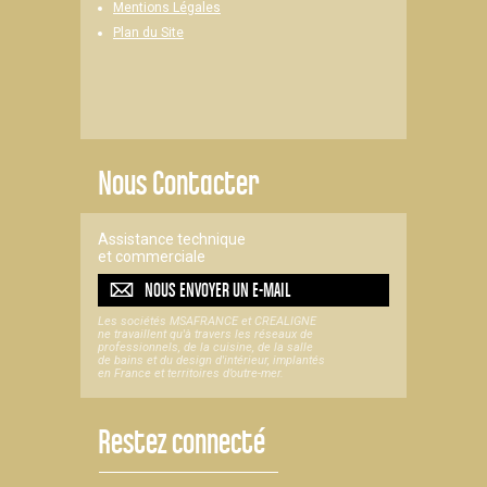
Mentions Légales
Plan du Site
Nous Contacter
Assistance technique
et commerciale
NOUS ENVOYER UN
E-MAIL
Les sociétés MSAFRANCE et CREALIGNE
ne travaillent qu'à travers les réseaux de
professionnels, de la cuisine, de la salle
de bains et du design d'intérieur, implantés
en France et territoires d’outre-mer.
Restez connecté