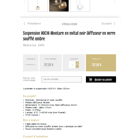
Précédent
Suivant
CREALIGNE
Suspension HOCHI-Monture en métal noir-Diffuseur en verre
soufflé ambre
Référence : E439
CONDITION
PRIX UNITAIRE
QUANTITÉ
TOTAL H.T.
127,00 €
+
127,00 €
Point euros
-
Nom de votre
Ajouter au panier
contremarque :
Luminaire à suspension HOCHI -Diam.20cm
Descriptif :
Monture : Métal noir et verre soufflé
Finition diffuseur: Ambre
Dimensions: H.200cm max Diam.diffuseur 20cm
Platine noire : diam.13cm
Poids : 0.99kg
Lampe: E27 1x40W max (non fournie)
IP20 Classe I
Bon à savoir :
Câble gainé en tissus
Diffuseur en verre soufflé ambré avec cannelure en relief
Nous consulter pour d'autres coloris
Conseil d'entretien :