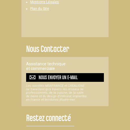
Mentions Légales
Plan du Site
Nous Contacter
Assistance technique
et commerciale
NOUS ENVOYER UN
E-MAIL
Les sociétés MSAFRANCE et CREALIGNE
ne travaillent qu'à travers les réseaux de
professionnels, de la cuisine, de la salle
de bains et du design d'intérieur, implantés
en France et territoires d’outre-mer.
Restez connecté