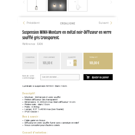
Précédent
Suivant
CREALIGNE
Suspension MINH-Monture en métal noir-Diffuseur en verre
soufflé gris transparent
Référence : E436
CONDITION
PRIX UNITAIRE
QUANTITÉ
TOTAL H.T.
105,00 €
+
105,00 €
Point euros
-
Nom de votre
Ajouter au panier
contremarque :
Luminaire à suspension MINH -Diam.14cm
Descriptif :
Monture : Métal noir et verre soufflé
Finition diffuseur: Gris transparent
Dimensions: H.200cm max Diam.diffuseur 14 cm
Platine noire : diam.13cm
Poids : 0.80kg
Lampe: E27 1x40W max (non fournie)
IP20 Classe I
Bon à savoir :
Câble gainé en tissus
Diffuseur en verre soufflé fumé avec cannelure en relief
Nous consulter pour d'autres coloris
Conseil d'entretien :