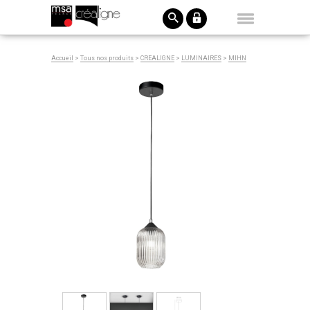
Accueil
>
Tous nos produits
>
CREALIGNE
>
LUMINAIRES
>
MIHN