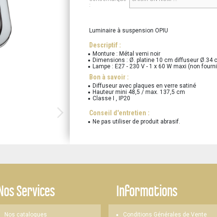
:
Luminaire à suspension OPIU
Descriptif :
Monture : Métal verni noir
Dimensions : Ø. platine 10 cm diffuseur Ø.34 
Lampe : E27 - 230 V - 1 x 60 W maxi (non fourni
Bon à savoir :
Diffuseur avec plaques en verre satiné
Hauteur mini 48,5 / max. 137,5 cm
Classe I , IP20
Conseil d'entretien :
Ne pas utiliser de produit abrasif.
Nos Services
Informations
Nos catalogues
Conditions Générales de Vente