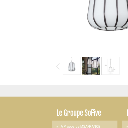
-
Le
Groupe Sofive
A Propos de MSAFRANCE