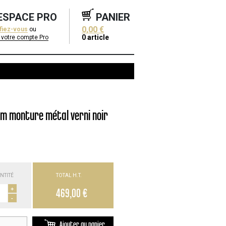
ESPACE PRO
PANIER
0,00 €
ifiez-vous
ou
0
article
 votre compte Pro
cm monture métal verni noir
NTITÉ
TOTAL H.T.
+
469,00 €
-
Ajouter au panier