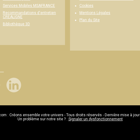
Cookies
Services Mobiles MSAFRANCE
Mentions Légales
Recommandations d'entretien
CREALIGNE
Plan du Site
Bibliothèque 3D
com : Créons ensemble votre univers - Tous droits réservés - Dernière mise à jour
Un problème sur notre site ? :
Signaler un dysfonctionnement