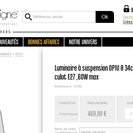
Ok
Ident
Créez
OUVEAUTÉS
BONNES AFFAIRES
NOTRE UNIVERS
NAIRES
>
OPIU
Luminaire à suspension OPIU Ø 34
culot E27 ,60W max
Référence : E190
CONDITION
PRIX UNITAIRE
QUA
469,00 €
Point euros
Nom de votre
contremarque