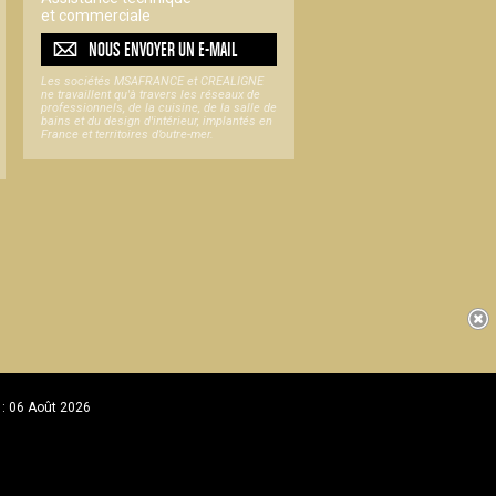
et commerciale
NOUS ENVOYER UN
E-MAIL
Les sociétés MSAFRANCE et CREALIGNE
ne travaillent qu'à travers les réseaux de
professionnels, de la cuisine, de la salle de
bains et du design d'intérieur, implantés en
France et territoires d’outre-mer.
 : 06 Août 2026