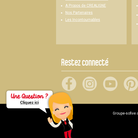
A Propos de CREALIGNE
Nos Partenaires
Les Incontournables
Restez connecté
Groupe-sofive.