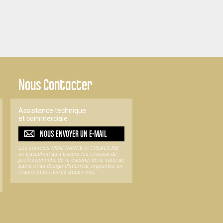
Nous Contacter
Assistance technique
et commerciale
NOUS ENVOYER UN
E-MAIL
Les sociétés MSAFRANCE et CREALIGNE
ne travaillent qu'à travers les réseaux de
professionnels, de la cuisine, de la salle de
bains et du design d'intérieur, implantés en
France et territoires d’outre-mer.