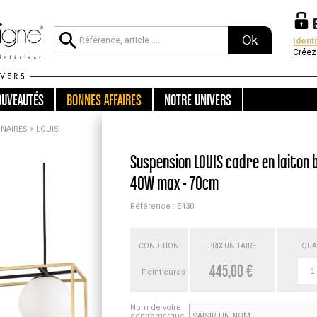
Ok
Ident
Créez
OUVEAUTÉS
BONNES AFFAIRES
NOTRE UNIVERS
NAIRES
>
LOUIS
Suspension LOUIS cadre en laiton b
40W max - 70cm
Référence : E430
CONDITION
PRIX UNITAIRE
QUA
445,00 €
Point euros
Nom de votre
contremarque