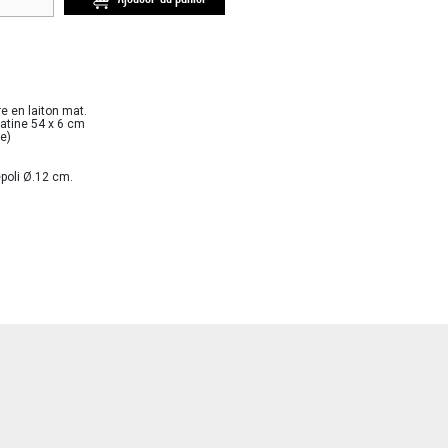
e en laiton mat.
latine 54 x 6 cm
e)
époli Ø.12 cm.