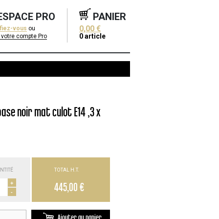
ESPACE PRO
PANIER
0,00 €
ifiez-vous
ou
0
article
 votre compte Pro
ase noir mat culot E14 ,3 x
NTITÉ
TOTAL H.T.
+
445,00 €
-
Ajouter au panier