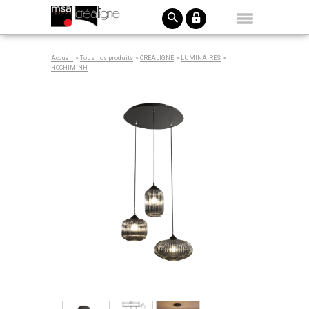
Accueil
>
Tous nos produits
>
CREALIGNE
>
LUMINAIRES
>
HOCHIMINH