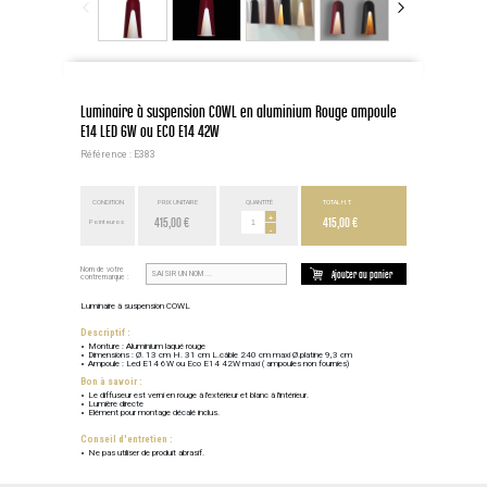
Luminaire à suspension COWL en aluminium Rouge ampoule
E14 LED 6W ou ECO E14 42W
Référence : E383
CONDITION
PRIX UNITAIRE
QUANTITÉ
TOTAL H.T.
415,00 €
+
415,00 €
Point euros
-
Nom de votre
Ajouter au panier
contremarque :
Luminaire à suspension COWL
Descriptif :
Monture : Aluminium laqué rouge
Dimensions : Ø. 13 cm H. 31 cm L.câble 240 cm maxi Ø.platine 9,3 cm
Ampoule : Led E14 6W ou Eco E14 42W maxi ( ampoules non fournies)
Bon à savoir :
Le diffuseur est verni en rouge à l'extérieur et blanc à l'intérieur.
Lumière directe
Elément pour montage décalé inclus.
Conseil d'entretien :
Ne pas utiliser de produit abrasif.