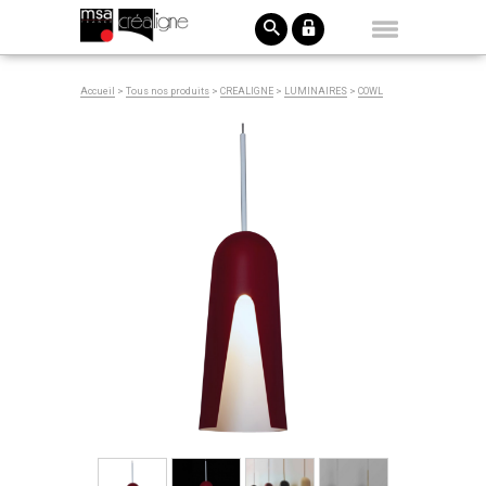
Accueil
>
Tous nos produits
>
CREALIGNE
>
LUMINAIRES
>
COWL