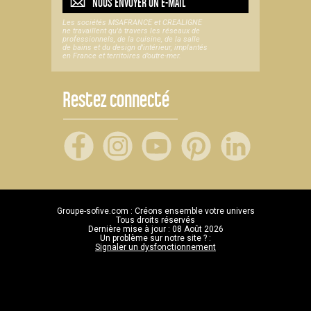
NOUS ENVOYER UN
E-MAIL
Les sociétés MSAFRANCE et CREALIGNE
ne travaillent qu'à travers les réseaux de
professionnels, de la cuisine, de la salle
de bains et du design d'intérieur, implantés
en France et territoires d’outre-mer.
Restez connecté
Groupe-sofive.com : Créons ensemble votre univers
Tous droits réservés
Dernière mise à jour : 08 Août 2026
Un problème sur notre site ? :
Signaler un dysfonctionnement