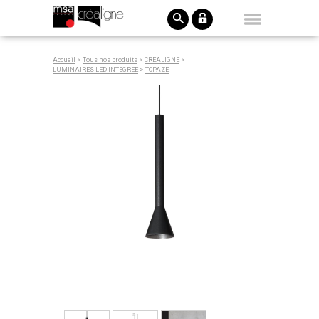
Accueil
>
Tous nos produits
>
CREALIGNE
>
LUMINAIRES LED INTEGREE
>
TOPAZE