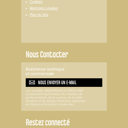
Cookies
Mentions Légales
Plan du Site
Nous Contacter
Assistance technique
et commerciale
NOUS ENVOYER UN
E-MAIL
Les sociétés MSAFRANCE et CREALIGNE
ne travaillent qu'à travers les réseaux de
professionnels, de la cuisine, de la salle
de bains et du design d'intérieur, implantés
en France et territoires d’outre-mer.
Restez connecté