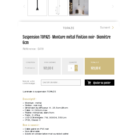
Suivant
TOPAZE
Suspension TOPAZE- Monture métal finition noir- Diamètre
6cm
Référence : E418
CONDITION
PRIX UNITAIRE
QUANTITÉ
TOTAL H.T.
169,00 €
+
169,00 €
Point euros
-
Nom de votre
Ajouter au panier
contremarque :
Luminaire à suspension TOPAZE
Descriptif :
Monture : métal
Finition : noir mat
Dimension du diffuseur: H. 25.5cm Ø6cm
Câble: H.243cm max
Platine: métal noir, diam.9cm
Poids : 0.45kg
LED COB intégrée: 7W, 3000K, 550Lm
IP20, Classe II
Bon à savoir :
Câble gaîné en PVC noir
Non dimmable
Existe en version laiton mat ou nickel satiné