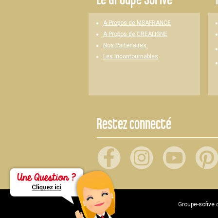
A Propos de MSAFRANCE
A Propos de CREALIGNE
Nos Partenaires
Les Incontournables
Restez connecté
Groupe-sofive.