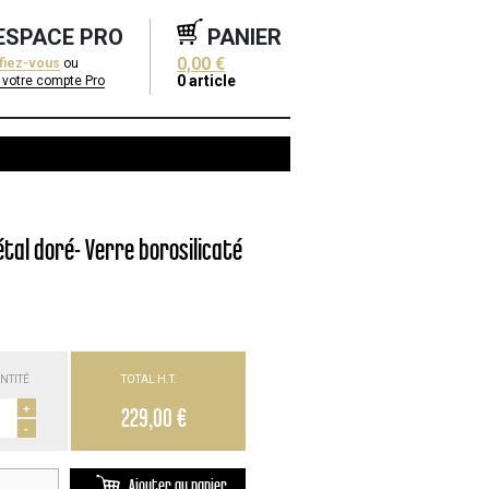
ESPACE PRO
PANIER
0,00 €
ifiez-vous
ou
0
article
 votre compte Pro
tal doré- Verre borosilicaté
NTITÉ
TOTAL H.T.
+
229,00 €
-
Ajouter au panier