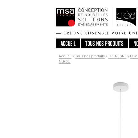
ACCUEIL
TOUS
NOS PRODUITS
N
Accueil
>
Tous nos produits
>
CREALIGNE
>
LUMI
NEROLI