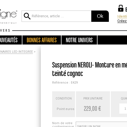
Ok
Ident
Créez
OUVEAUTÉS
BONNES AFFAIRES
NOTRE UNIVERS
NAIRES LED INTEGREE
>
Suspension NEROLI- Monture en mé
teinté cognac
Référence : E429
CONDITION
PRIX UNITAIRE
QUA
229,00 €
Point euros
Nom de votre
contremarque