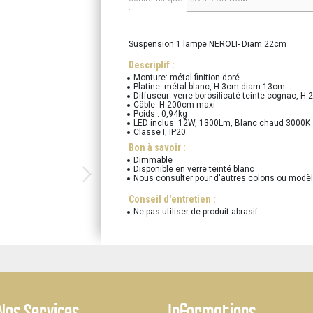
:
Suspension 1 lampe NEROLI- Diam.22cm
Descriptif :
Monture: métal finition doré
Platine: métal blanc, H.3cm diam.13cm
Diffuseur: verre borosilicaté teinte cognac, 
Câble: H.200cm maxi
Poids : 0,94kg
LED inclus: 12W, 1300Lm, Blanc chaud 3000K
Classe I, IP20
Bon à savoir :
Dimmable
Disponible en verre teinté blanc
Nous consulter pour d'autres coloris ou modè
Conseil d'entretien :
Ne pas utiliser de produit abrasif.
Nos Services
Informations