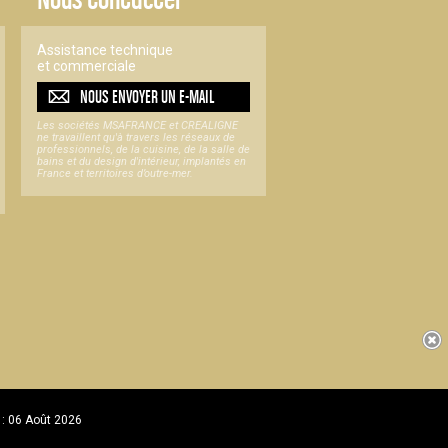
Assistance technique
et commerciale
NOUS ENVOYER UN
E-MAIL
Les sociétés MSAFRANCE et CREALIGNE
ne travaillent qu'à travers les réseaux de
professionnels, de la cuisine, de la salle de
bains et du design d'intérieur, implantés en
France et territoires d’outre-mer.
 : 06 Août 2026