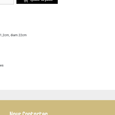
H.21,2cm, diam.22cm
les
Nous Contacter