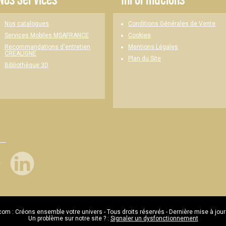
Nos catalogues
Conditions Générales de Vente
Cookies
Services Mobiles MSAFRANCE
Mentions Légales
Recommandations d'entretien
CREALIGNE
Plan du Site
Bibliothèque 3D
com : Créons ensemble votre univers - Tous droits réservés - Dernière mise à jour
Un problème sur notre site ? :
Signaler un dysfonctionnement