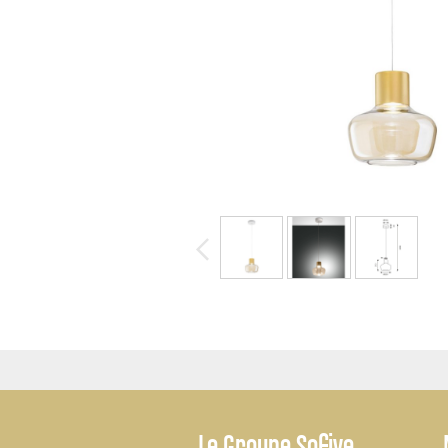
-
Le
Groupe Sofive