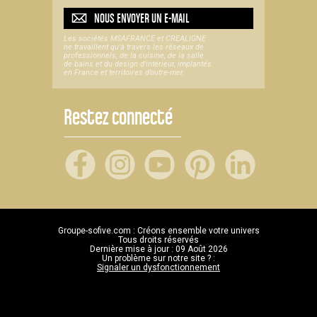
NOUS ENVOYER UN
E-MAIL
Les sociétés MSAFRANCE et CREALIGNE
ne travaillent qu'à travers les réseaux de
professionnels, de la cuisine, de la salle
de bains et du design d'intérieur, implantés
en France et territoires d’outre-mer.
Restez connecté
Groupe-sofive.com : Créons ensemble votre univers
Tous droits réservés
Dernière mise à jour : 09 Août 2026
Un problème sur notre site ? :
Signaler un dysfonctionnement