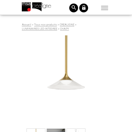
Accueil
>
Tous nos produits
>
CREALIGNE
>
LUMINAIRES LED INTEGREE
>
CHAPY