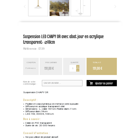
Suspension LED CHAPY OR avec abat jour en acrylique
transparent- ⌀18cm
Référence : E139
CONDITION
PRIX UNITAIRE
QUANTITÉ
TOTAL H.T.
191,00 €
+
191,00 €
Point euros
-
Nom de votre
Ajouter au panier
contremarque :
Suspension CHAPY OR
Descriptif :
Pavillon et corps lumineux en métal or verni à poudre
Diffuseur en acrylique transparent strié
Dimensions : L. câble 187cm Platine diam.11cm
Diffuseur diam.18cm
LED: 5W, 3000K, 540Lm
Bon à savoir :
Câble en PVC transparent
Durée de vie: 20 000 heures
Conseil d'entretien :
Ne pas utiliser de produit abrasif.