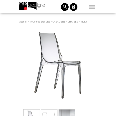
Accueil
>
Tous nos produits
>
CREALIGNE
>
CHAISES
>
VICKY