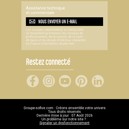
Assistance technique
et commerciale
NOUS ENVOYER UN
E-MAIL
Les sociétés MSAFRANCE et CREALIGNE
ne travaillent qu'à travers les réseaux de
professionnels, de la cuisine, de la salle
de bains et du design d'intérieur, implantés
en France et territoires d’outre-mer.
Restez connecté
Groupe-sofive.com : Créons ensemble votre univers
Tous droits réservés
Dernière mise à jour : 07 Août 2026
Un problème sur notre site ? :
Signaler un dysfonctionnement