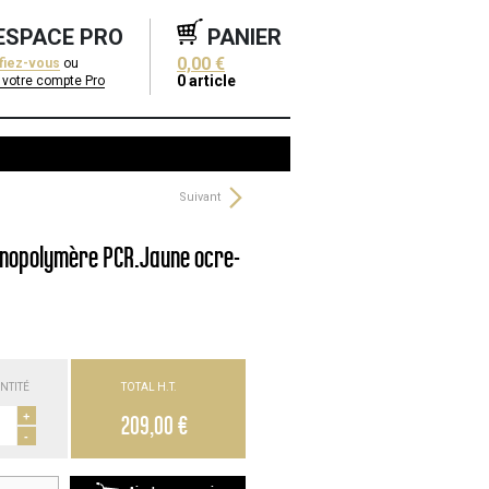
ESPACE PRO
PANIER
0,00 €
ifiez-vous
ou
0
article
 votre compte Pro
Suivant
hnopolymère PCR.Jaune ocre-
NTITÉ
TOTAL H.T.
+
209,00 €
-