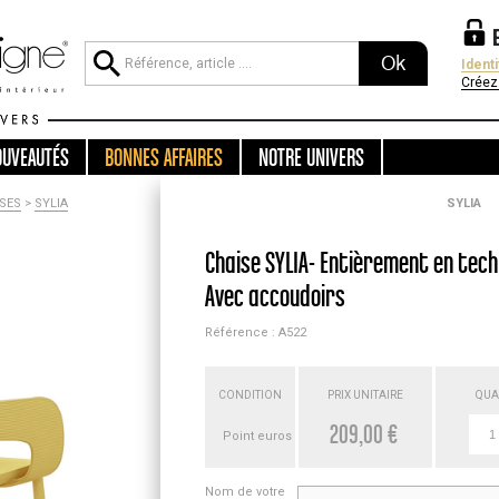
Ok
Ident
Créez
OUVEAUTÉS
BONNES AFFAIRES
NOTRE UNIVERS
SES
>
SYLIA
SYLIA
Chaise SYLIA- Entièrement en tec
Avec accoudoirs
Référence : A522
CONDITION
PRIX UNITAIRE
QUA
209,00 €
Point euros
Nom de votre