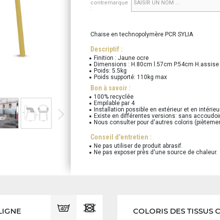
contremarque
:
Chaise en technopolymère PCR SYLIA
Descriptif :
Finition : Jaune ocre
Dimensions : H.80cm l.57cm P.54cm H.assis
Poids: 5.5kg
Poids supporté: 110kg max
Bon à savoir :
100% recyclée
Empilable par 4
Installation possible en extérieur et en intérieu
Existe en différentes versions: sans accoudoir
Nous consulter pour d'autres coloris (pièteme
Conseil d'entretien :
Ne pas utiliser de produit abrasif.
Ne pas exposer près d'une source de chaleur.
LIGNE
COLORIS DES TISSUS 