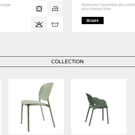
toyage
Retrouvez l’ensemble des color
pour chaque tissu
Découvrir
COLLECTION