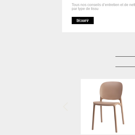
Tous nos conseils d’entretien et
de net
par type de tissu
Découvrir