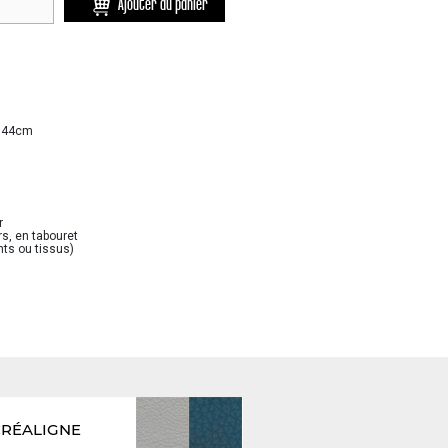
Ajouter au panier
e 44cm
r
s, en tabouret
nts ou tissus)
CRÉALIGNE