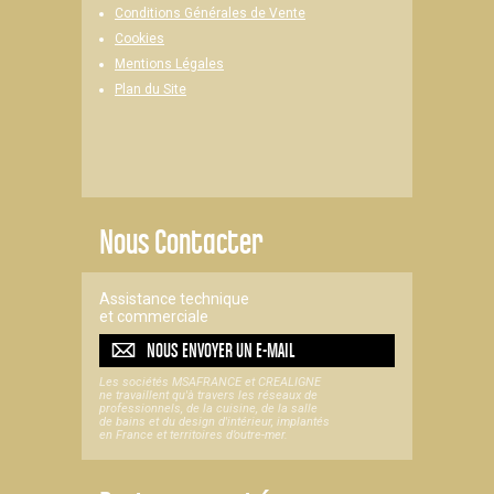
Conditions Générales de Vente
Cookies
Mentions Légales
Plan du Site
Nous Contacter
Assistance technique
et commerciale
NOUS ENVOYER UN
E-MAIL
Les sociétés MSAFRANCE et CREALIGNE
ne travaillent qu'à travers les réseaux de
professionnels, de la cuisine, de la salle
de bains et du design d'intérieur, implantés
en France et territoires d’outre-mer.