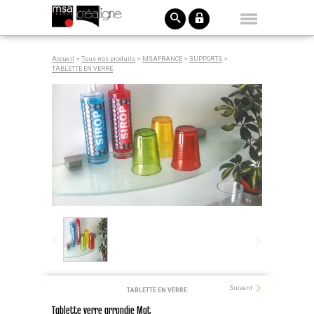
Accueil
>
Tous nos produits
>
MSAFRANCE
>
SUPPORTS
>
TABLETTE EN VERRE
Suivant
TABLETTE EN VERRE
Tablette verre arrondie Mat