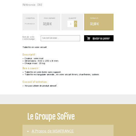
Référence : D93
CONDITION
PRIX UNITAIRE
QUANTITÉ
TOTAL H.T.
32,00 €
+
32,00 €
Point euros
-
Nom de votre
Ajouter au panier
contremarque :
Tablette en verre sécurit
Descriptif :
Couleur : verre mat
Dimensions : 600 x 250 x 8 mm
Charge maxi : 20 kg
Bon à savoir :
Tablette en verre livrée sans support.
Tablette rectangulaire arrondie , en verre sécurit 8mm, chanfreinée, satinée.
Conseil d'entretien :
Ne pas utilsier de produit abrasif.
Le
Groupe Sofive
A Propos de MSAFRANCE